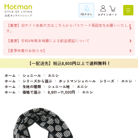
1秒タオル
ログイン
カート
【重要】旧サイト会員の方はこちらからパスワード再設定をお願いいたしま
す。
【重要】令和8年熊本地震による配送遅延について
【夏季休業のお知らせ】
【一配送先】税込
8,800円
以上で
送料無料！
ホーム
シェニール
エニシ
ホーム
シリーズから選ぶ
ホットマンシェニール シリーズ
エニシ
ホーム
生地の種類
シェニール地
エニシ
ホーム
価格で選ぶ
8,801～11,000円
エニシ