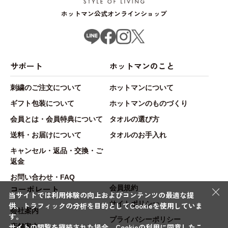
ホットマン公式オンラインショップ
サポート
ホットマンのこと
刺繍のご注文について
ホットマンについて
ギフト包装について
ホットマンのものづくり
会員とは・会員特典について
タオルの選び方
送料・お届けについて
タオルのお手入れ
キャンセル・返品・交換・ご
返金
お問い合わせ・FAQ
×
コーポレート
会員規約
当サイトでは利用体験の向上およびコンテンツの最適な提
サイトポリシー
供、トラフィックの分析を目的としてCookieを使用していま
会社案内
す。
プライバシーポリシー
サイトの閲覧を継続された場合、Cookieの利用に同意したこ
店舗案内