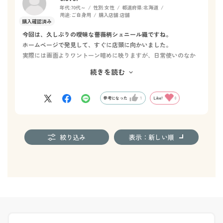
年代:
70代～
性別:
女性
都道府県:
北海道
用途:
ご自身用
購入店舗:
店舗
今回は、久しぶりの曖昧な薔薇柄シェニール織ですね。
ホームページで発見して、すぐに店頭に向かいました。
実際には画面よりワントーン暗めに映りますが、日常使いのなか
では控えめで気に入っております。
続きを読む
参考になった
1
Like!
0
絞り込み
表示：新しい順