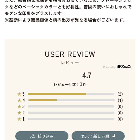
また、都会的な洗練さも持ち合わせているため、グレーやブラッ
クなどのベーシックカラーとも好相性。普段の装いにおしゃれで
モダンな印象をプラスします。
※裁断により商品画像と柄の出方が異なる場合がございます。
USER REVIEW
レビュー
4.7
3
レビュー件数：
件
5
★
(2)
4
★
(1)
3
★
(0)
2
★
(0)
1
★
(0)
絞り込み
表示：新しい順