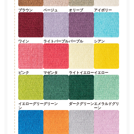
ブラウン
ベージュ
オリーブ
アイボリー
ワイン
ライトパープル
パープル
シアン
ピンク
マゼンタ
ライトイエロー
イエロー
イエローグリー
グリーン
ダークグリーン
エメラルドグリ
ン
ーン