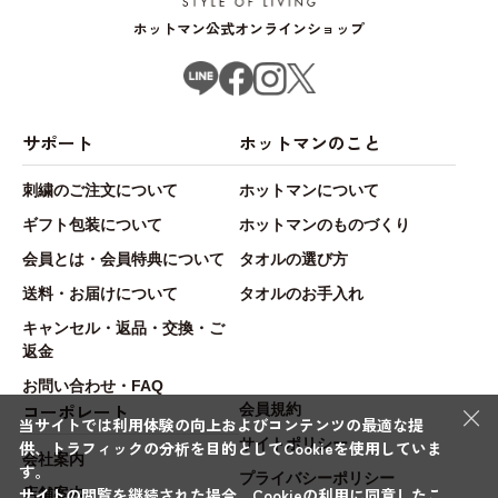
ホットマン公式オンラインショップ
サポート
ホットマンのこと
刺繍のご注文について
ホットマンについて
ギフト包装について
ホットマンのものづくり
会員とは・会員特典について
タオルの選び方
送料・お届けについて
タオルのお手入れ
キャンセル・返品・交換・ご
返金
お問い合わせ・FAQ
×
コーポレート
会員規約
当サイトでは利用体験の向上およびコンテンツの最適な提
サイトポリシー
供、トラフィックの分析を目的としてCookieを使用していま
会社案内
す。
プライバシーポリシー
サイトの閲覧を継続された場合、Cookieの利用に同意したこ
店舗案内