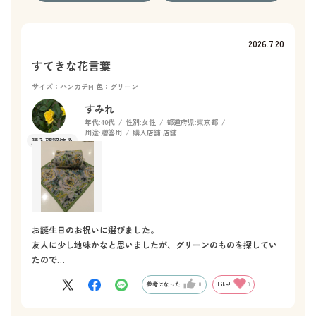
2026.7.20
すてきな花言葉
サイズ：ハンカチM
色：グリーン
すみれ
年代:
40代
性別:
女性
都道府県:
東京都
用途:
贈答用
購入店舗:
店舗
お誕生日のお祝いに選びました。
友人に少し地味かなと思いましたが、グリーンのものを探してい
たので…
参考になった
0
Like!
0