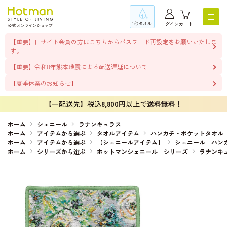
1秒タオル
ログイン
カート
【重要】旧サイト会員の方はこちらからパスワード再設定をお願いいたしま
す。
【重要】令和8年熊本地震による配送遅延について
【夏季休業のお知らせ】
【一配送先】税込
8,800円
以上で
送料無料！
ホーム
シェニール
ラナンキュラス
ホーム
アイテムから選ぶ
タオルアイテム
ハンカチ・ポケットタオル
ホーム
アイテムから選ぶ
【シェニールアイテム】
シェニール ハン
ホーム
シリーズから選ぶ
ホットマンシェニール シリーズ
ラナンキ