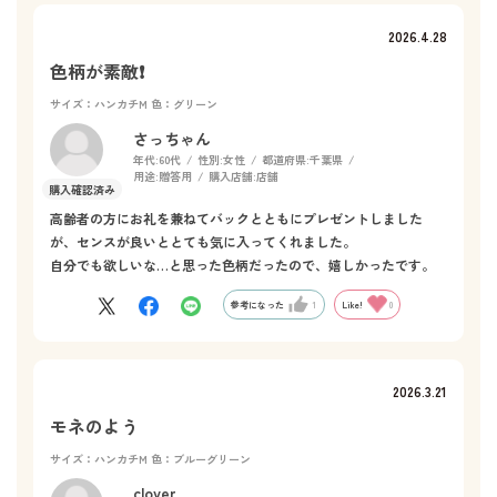
2026.4.28
色柄が素敵❗️
サイズ：ハンカチM
色：グリーン
さっちゃん
年代:
60代
性別:
女性
都道府県:
千葉県
用途:
贈答用
購入店舗:
店舗
高齢者の方にお礼を兼ねてバックとともにプレゼントしました
が、センスが良いととても気に入ってくれました。
自分でも欲しいな…と思った色柄だったので、嬉しかったです。
参考になった
1
Like!
0
2026.3.21
モネのよう
サイズ：ハンカチM
色：ブルーグリーン
clover