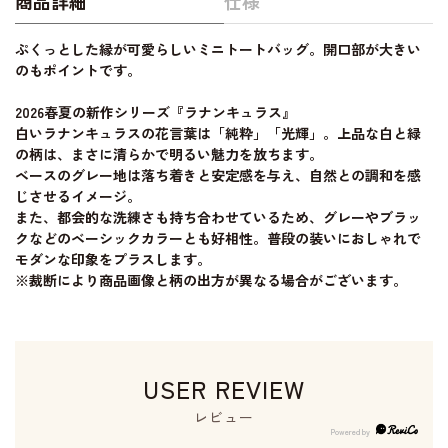
商品詳細
仕様
ぷくっとした縁が可愛らしいミニトートバッグ。開口部が大きい
のもポイントです。
2026春夏の新作シリーズ『ラナンキュラス』
白いラナンキュラスの花言葉は「純粋」「光輝」。上品な白と緑
の柄は、まさに清らかで明るい魅力を放ちます。
ベースのグレー地は落ち着きと安定感を与え、自然との調和を感
じさせるイメージ。
また、都会的な洗練さも持ち合わせているため、グレーやブラッ
クなどのベーシックカラーとも好相性。普段の装いにおしゃれで
モダンな印象をプラスします。
※裁断により商品画像と柄の出方が異なる場合がございます。
USER REVIEW
レビュー