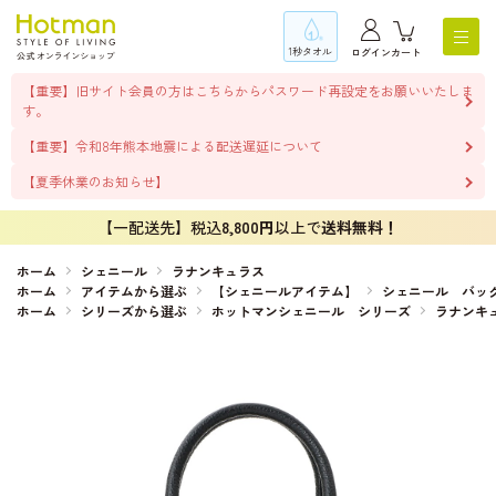
1秒タオル
ログイン
カート
【重要】旧サイト会員の方はこちらからパスワード再設定をお願いいたしま
す。
【重要】令和8年熊本地震による配送遅延について
【夏季休業のお知らせ】
【一配送先】税込
8,800円
以上で
送料無料！
ホーム
シェニール
ラナンキュラス
ホーム
アイテムから選ぶ
【シェニールアイテム】
シェニール バッ
ホーム
シリーズから選ぶ
ホットマンシェニール シリーズ
ラナンキ