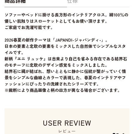
商品詳細
仕様
ソファーやベッドに掛ける長方形のインテリアクロス。綿100％の
優しい肌触りはスローケットとしてもお使い頂けます。
ご家庭でお洗濯可能です。
2026春夏の新作テーマは「JAPANDI-ジャパンディ-」。
日本の要素と北欧の要素をミックスした自然体でシンプルなスタ
イルです。
新柄『エニ リュッケ』は古来より自己を省みる存在である結界石
のモチーフに北欧のデザイン感覚をミックスしました。
結界石に縄が結ばれ、想いとともに静かに伝統が繋がっていく情
景をシンプルな曲線とカラーで表現した、春夏のインテリアやフ
ァッションにぴったりの洗練されたシリーズです。
※裁断により商品画像と柄の出方が異なる場合がございます。
USER REVIEW
レビュー