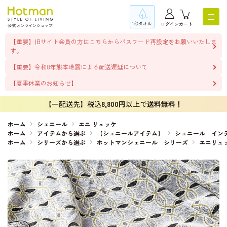
1秒タオル
ログイン
カート
【重要】旧サイト会員の方はこちらからパスワード再設定をお願いいたしま
す。
【重要】令和8年熊本地震による配送遅延について
【夏季休業のお知らせ】
【一配送先】税込
8,800円
以上で
送料無料！
ホーム
シェニール
エニ リュッケ
ホーム
アイテムから選ぶ
【シェニールアイテム】
シェニール イン
ホーム
シリーズから選ぶ
ホットマンシェニール シリーズ
エニリュ