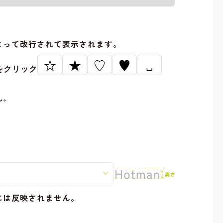
。
よって改行されて表示されます。
☆
★
♡
♥
␣
をクリック
ん。
には反映されません。