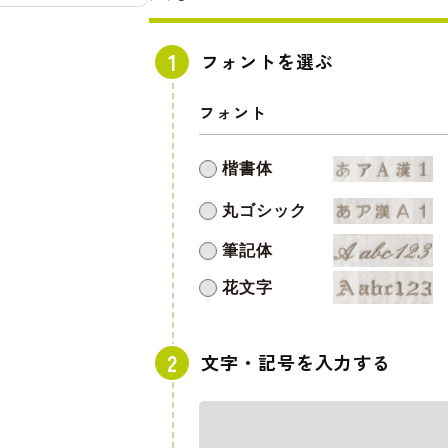
フォントを選ぶ
フォント
楷書体
丸ゴシック
筆記体
花文字
文字・記号を入力する