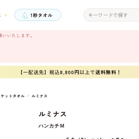
と
1秒タオル
願いいたします。
【一配送先】税込
8,800円
以上で
送料無料！
ポケットタオル
ルミナス
ルミナス
ハンカチＭ