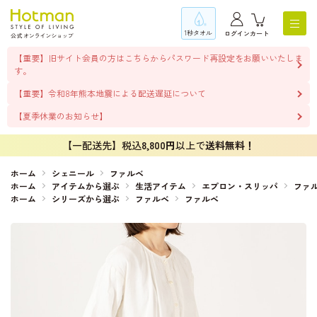
1秒タオル
ログイン
カート
【重要】旧サイト会員の方はこちらからパスワード再設定をお願いいたしま
す。
【重要】令和8年熊本地震による配送遅延について
【夏季休業のお知らせ】
【一配送先】税込
8,800円
以上で
送料無料！
ホーム
シェニール
ファルベ
ホーム
アイテムから選ぶ
生活アイテム
エプロン・スリッパ
ファ
ホーム
シリーズから選ぶ
ファルベ
ファルベ