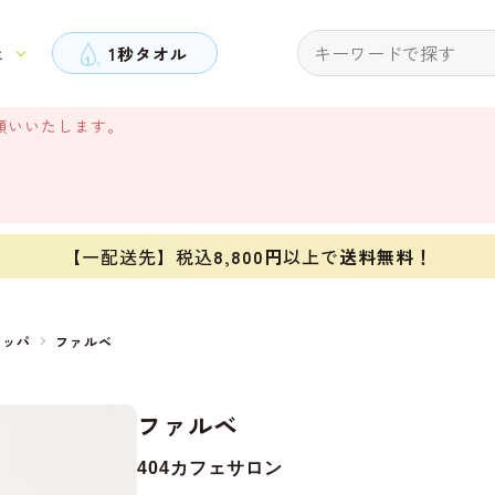
と
1秒タオル
願いいたします。
【一配送先】税込
8,800円
以上で
送料無料！
リッパ
ファルベ
ファルベ
404カフェサロン