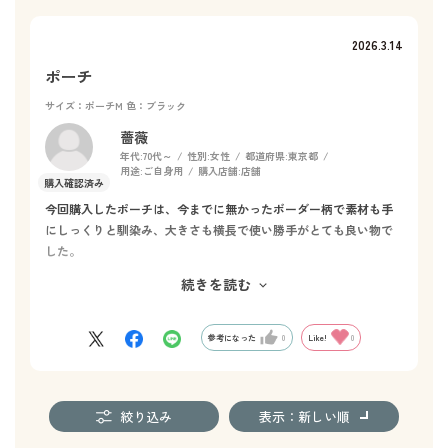
2026.3.14
ポーチ
サイズ：ポーチM
色：ブラック
薔薇
年代:
70代～
性別:
女性
都道府県:
東京都
用途:
ご自身用
購入店舗:
店舗
今回購入したポーチは、今までに無かったボーダー柄で素材も手
にしっくりと馴染み、大きさも横長で使い勝手がとても良い物で
した。
バックに入れてもスッキリと収まり、フワスナーも横まで長くベ
続きを読む
ーシックでお洒落感がありました。
ただ、ロゴはもう少し横長で小さい方が良かったと思いました。
参考になった
0
Like!
0
絞り込み
表示：新しい順