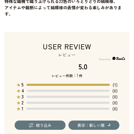
特殊な織機で織り上げられる22色のいろとりどりの縞模様。
アイテムや裁断によって縞模様の表情が変わる楽しみがありま
す。
USER REVIEW
レビュー
5.0
1
レビュー件数：
件
5
★
(1)
4
★
(0)
3
★
(0)
2
★
(0)
1
★
(0)
絞り込み
表示：新しい順