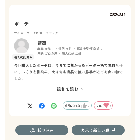
2026.3.14
ポーチ
サイズ：ポーチM
色：ブラック
薔薇
年代:
70代～
性別:
女性
都道府県:
東京都
用途:
ご自身用
購入店舗:
店舗
今回購入したポーチは、今までに無かったボーダー柄で素材も手
にしっくりと馴染み、大きさも横長で使い勝手がとても良い物で
した。
バックに入れてもスッキリと収まり、フワスナーも横まで長くベ
続きを読む
ーシックでお洒落感がありました。
ただ、ロゴはもう少し横長で小さい方が良かったと思いました。
参考になった
0
Like!
0
絞り込み
表示：新しい順