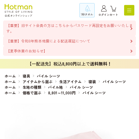
1秒タオル
ログイン
カート
【重要】旧サイト会員の方はこちらからパスワード再設定をお願いいたしま
す。
【重要】令和8年熊本地震による配送遅延について
【夏季休業のお知らせ】
【一配送先】税込
8,800円
以上で
送料無料！
ホーム
寝具
パイル シーツ
ホーム
アイテムから選ぶ
生活アイテム
寝装
パイル シーツ
ホーム
生地の種類
パイル地
パイル シーツ
ホーム
価格で選ぶ
8,801～11,000円
パイル シーツ