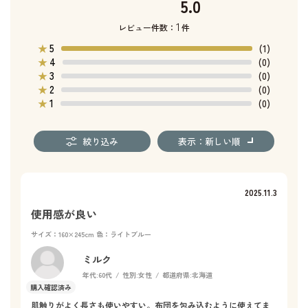
5.0
1
レビュー件数：
件
5
★
(1)
4
★
(0)
3
★
(0)
2
★
(0)
1
★
(0)
絞り込み
表示：新しい順
2025.11.3
使用感が良い
サイズ：160×245cm
色：ライトブルー
ミルク
年代:
60代
性別:
女性
都道府県:
北海道
肌触りがよく長さも使いやすい。布団を包み込むように使えてま