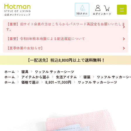
1秒タオル
ログイン
カート
【重要】旧サイト会員の方はこちらからパスワード再設定をお願いいたしま
す。
【重要】令和8年熊本地震による配送遅延について
【夏季休業のお知らせ】
【一配送先】税込
8,800円
以上で
送料無料！
ホーム
寝具
ワッフル サッカーシーツ
ホーム
アイテムから選ぶ
生活アイテム
寝装
ワッフル サッカーシ
ホーム
価格で選ぶ
8,801～11,000円
ワッフル サッカーシーツ