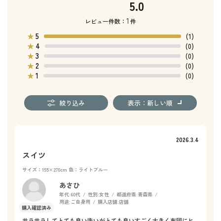
5.0
1
レビュー件数：
件
5
★
(1)
4
★
(0)
3
★
(0)
2
★
(0)
1
★
(0)
絞り込み
表示：新しい順
2026.3.4
スイツ
サイズ：155×270cm
色：ライトブルー
あさひ
年代:
60代
性別:
女性
都道府県:
青森県
用途:
ご自身用
購入店舗:
店舗
サラサラしてとても良い洗いがとても良いすごく大きく布団にヒ