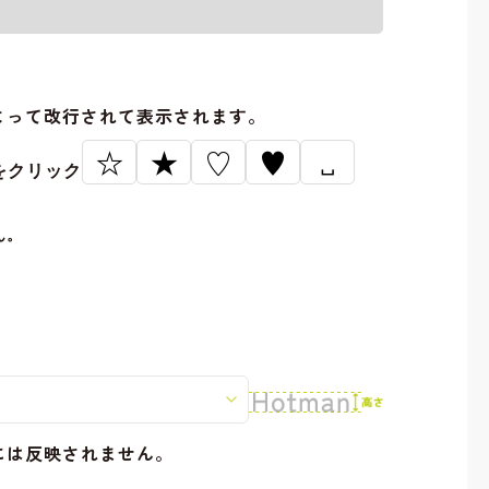
。
よって改行されて表示されます。
☆
★
♡
♥
␣
をクリック
ん。
には反映されません。