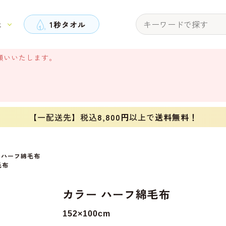
と
1秒タオル
願いいたします。
【一配送先】税込
8,800円
以上で
送料無料！
 ハーフ綿毛布
毛布
カラー ハーフ綿毛布
152×100cm