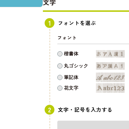
文字
フォントを選ぶ
フォント
楷書体
丸ゴシック
筆記体
花文字
文字・記号を入力する