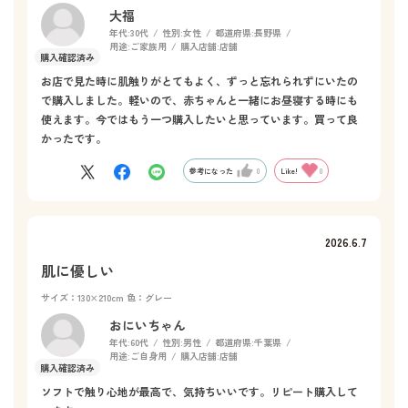
大福
年代:
30代
性別:
女性
都道府県:
長野県
用途:
ご家族用
購入店舗:
店舗
お店で見た時に肌触りがとてもよく、ずっと忘れられずにいたの
で購入しました。軽いので、赤ちゃんと一緒にお昼寝する時にも
使えます。今ではもう一つ購入したいと思っています。買って良
かったです。
参考になった
0
Like!
0
2026.6.7
肌に優しい
サイズ：130×210cm
色：グレー
おにいちゃん
年代:
60代
性別:
男性
都道府県:
千葉県
用途:
ご自身用
購入店舗:
店舗
ソフトで触り心地が最高で、気持ちいいです。リピート購入して