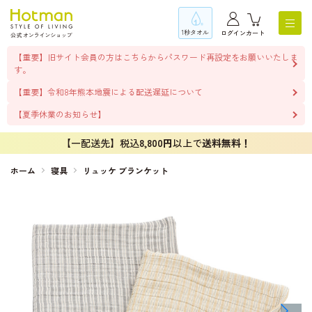
1秒タオル
ログイン
カート
【重要】旧サイト会員の方はこちらからパスワード再設定をお願いいたしま
す。
【重要】令和8年熊本地震による配送遅延について
【夏季休業のお知らせ】
【一配送先】税込
8,800円
以上で
送料無料！
ホーム
寝具
リュッケ ブランケット