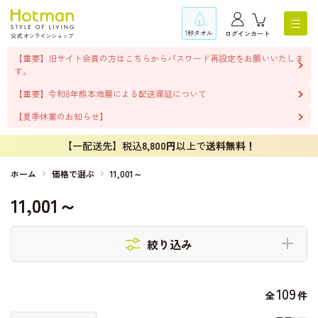
1秒タオル
ログイン
カート
【重要】旧サイト会員の方はこちらからパスワード再設定をお願いいたしま
す。
【重要】令和8年熊本地震による配送遅延について
【夏季休業のお知らせ】
【一配送先】税込
8,800円
以上で
送料無料！
ホーム
価格で選ぶ
11,001～
11,001～
絞り込み
109
全
件