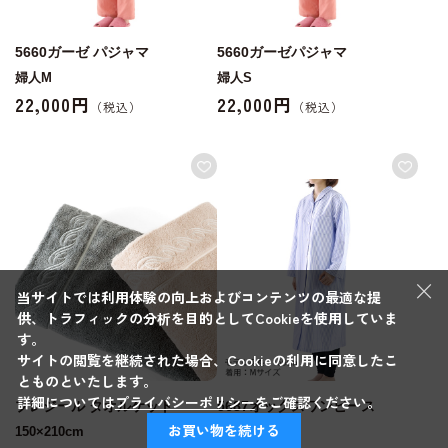
5660ガーゼ パジャマ
5660ガーゼパジャマ
婦人M
婦人S
22,000円
22,000円
×
当サイトでは利用体験の向上およびコンテンツの最適な提
供、トラフィックの分析を目的としてCookieを使用していま
す。
サイトの閲覧を継続された場合、Cookieの利用に同意したこ
とものといたします。
詳細については
プライバシーポリシー
をご確認ください。
プレジール タオルケット
5687オックスワンピース
お買い物を続ける
150×210cm
婦人L