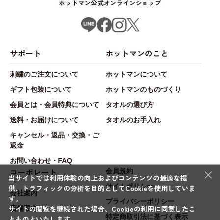
ホットマン公式オンラインショップ
サポート
ホットマンのこと
刺繍のご注文について
ホットマンについて
ギフト包装について
ホットマンのものづくり
会員とは・会員特典について
タオルの選び方
送料・お届けについて
タオルのお手入れ
キャンセル・返品・交換・ご
返金
お問い合わせ・FAQ
×
コーポレート
会員規約
当サイトでは利用体験の向上およびコンテンツの最適な提
サイトポリシー
供、トラフィックの分析を目的としてCookieを使用していま
会社案内
す。
プライバシーポリシー
サイトの閲覧を継続された場合、Cookieの利用に同意したこ
店舗案内
特定商取引法に基づく表示
とものといたします。