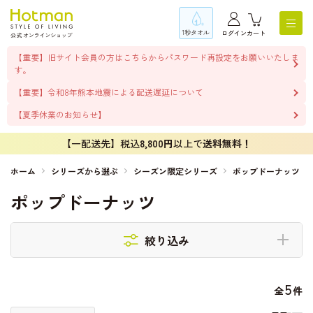
1秒タオル
ログイン
カート
【重要】旧サイト会員の方はこちらからパスワード再設定をお願いいたしま
す。
【重要】令和8年熊本地震による配送遅延について
【夏季休業のお知らせ】
【一配送先】税込
8,800円
以上で
送料無料！
ホーム
シリーズから選ぶ
シーズン限定シリーズ
ポップドーナッツ
ポップドーナッツ
絞り込み
5
全
件