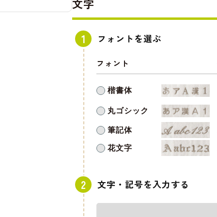
文字
フォントを選ぶ
フォント
楷書体
丸ゴシック
筆記体
花文字
文字・記号を入力する