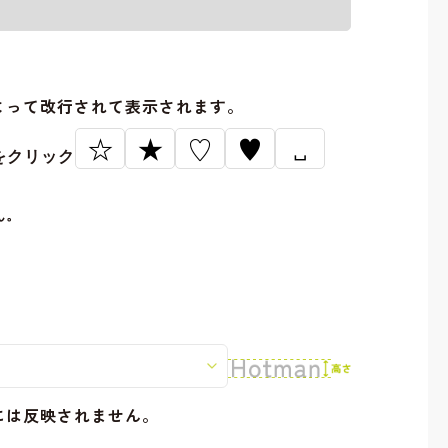
。
よって改行されて表示されます。
☆
★
♡
♥
␣
をクリック
ん。
には反映されません。