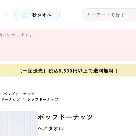
と
1秒タオル
願いいたします。
【一配送先】税込
8,800円
以上で
送料無料！
ポップドーナッツ
プドーナッツ
ポップドーナッツ
ポップドーナッツ
ヘアタオル