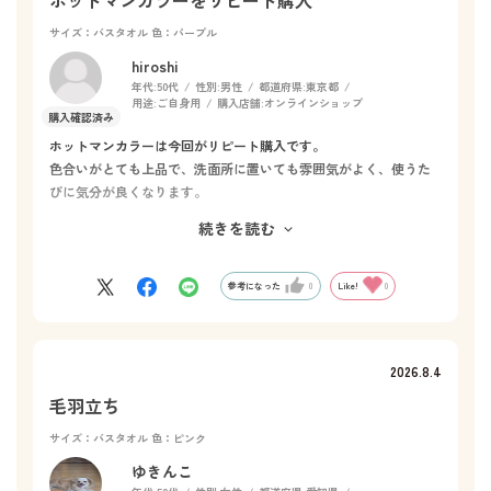
サイズ：バスタオル
色：パープル
hiroshi
年代:
50代
性別:
男性
都道府県:
東京都
用途:
ご自身用
購入店舗:
オンラインショップ
ホットマンカラーは今回がリピート購入です。
色合いがとても上品で、洗面所に置いても雰囲気がよく、使うた
びに気分が良くなります。
何より気に入っているのは、肌触りと吸水性です。ふんわりとし
続きを読む
た使い心地なのにしっかり水分を吸ってくれるので、一度使うと
他のタオルには戻れません。
ホテルのような分厚いタオルは乾きにくく、私の好みではありま
参考になった
0
Like!
0
せんが、ホットマンカラーは厚すぎず薄すぎない絶妙なバランス
で、とても使いやすいです。
これからもリピートし続けたい、お気に入りのタオルです。
2026.8.4
毛羽立ち
サイズ：バスタオル
色：ピンク
ゆきんこ