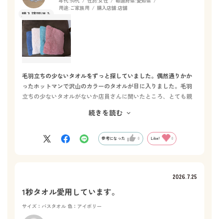
年代:
50代
性別:
女性
都道府県:
愛知県
用途:
ご家族用
購入店舗:
店舗
毛羽立ちの少ないタオルをずっと探していました。偶然通りかか
ったホットマンで沢山のカラーのタオルが目に入りました。毛羽
立ちの少ないタオルがないか店員さんに聞いたところ、とても親
切に毛羽立ちしにくい方法や店舗に並んでいる商品の状態は洗う
続きを読む
ことによってふんわりが復活することを教えてくださいました。
説明を聞いてなかったら【ゴワゴワするからやめよう】と思い買
わなかったと思います。買ってきたタオルは毛羽立ちなく使えて
参考になった
0
Like!
0
いて、とても満足しています。次はフワフワを使ってみたいで
す。
2026.7.25
1秒タオル愛用しています。
サイズ：バスタオル
色：アイボリー