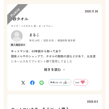
2025.11.30
1秒タオル
サイズ：バスタオル
色：ダークブルー
まるこ
年代:
60代
性別:
女性
都道府県:
東京都
ホットマンは、40年前から知っており
銀座メルサのショップで、タオルの動物の袋などがあり、お友達
にネーム入れてプレゼント🎁で愛用してました
間があき使い始めてから、改めてタオルの良さを実感しています
続きを読む
程よい厚み、吸収力、ふき終わった後の肌のスッキリ、スポーツ
ジムで、色が綺麗で褒められてます、春、秋
限定のタオル以外、定番の配色も人気色を踏まえて新色が欲しい
参考になった
2
Like!
3
です
2026.8.5
ホットマンカラーをリピート購入