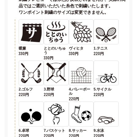
品ではご選択いただいた糸色で刺繍いたします。
ワンポイント刺繍のサイズは変更できません。
暖簾
ととのいちゅ
ヴィヒタ
1.テニス
330円
う
330円
220円
330円
2.ゴルフ
3.野球
4.バレーボー
5.サイクル
220円
220円
ル
220円
220円
6.卓球
7.バスケット
8.サッカー
9.水泳
220円
220円
220円
220円