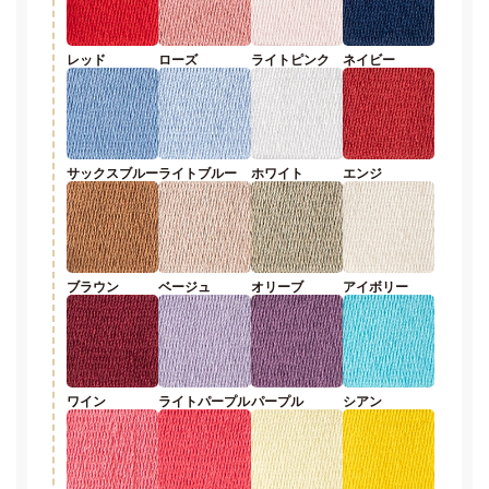
レッド
ローズ
ライトピンク
ネイビー
サックスブルー
ライトブルー
ホワイト
エンジ
ブラウン
ベージュ
オリーブ
アイボリー
ワイン
ライトパープル
パープル
シアン