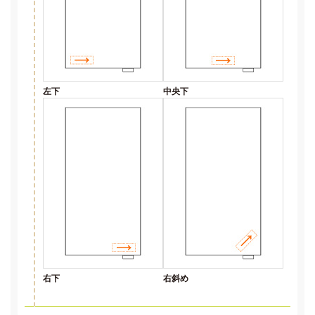
左下
中央下
右下
右斜め