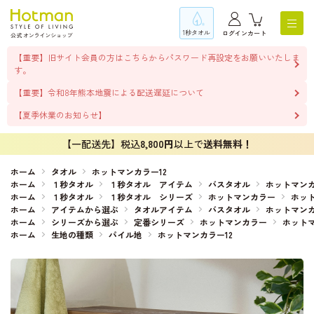
1秒タオル
ログイン
カート
【重要】旧サイト会員の方はこちらからパスワード再設定をお願いいたしま
す。
【重要】令和8年熊本地震による配送遅延について
【夏季休業のお知らせ】
【一配送先】税込
8,800円
以上で
送料無料！
ホーム
タオル
ホットマンカラー12
ホーム
１秒タオル
１秒タオル アイテム
バスタオル
ホットマンカ
ホーム
１秒タオル
１秒タオル シリーズ
ホットマンカラー
ホット
ホーム
アイテムから選ぶ
タオルアイテム
バスタオル
ホットマンカ
ホーム
シリーズから選ぶ
定番シリーズ
ホットマンカラー
ホットマ
ホーム
生地の種類
パイル地
ホットマンカラー12