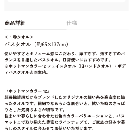
商品詳細
仕様
＜１秒タオル＞
バスタオル（約65×137cm）
使いやすさとボリューム感にこだわり、厚すぎず、薄すぎずのバ
ランスを目指したバスタオル。日常使いにおすすめです。
※ホットマンカラー12 フェイスタオル（旧ハンドタオル）・ボデ
ィバスタオルと同生地。
『ホットマンカラー 12』
超長繊維綿だけをブレンドしたオリジナルの細い糸を高密度に織
ったタオルです。繊細でなめらかな肌合いと、拭いた時のさっぱ
りとした気持ちよさが特徴です。
住まいや暮らしに合わせた12色のカラーバリエーションと、バス
マットまで取り揃えた豊富なラインナップで、ご家族の好みや暮
らしのスタイルに合わせてお使いいただけます。