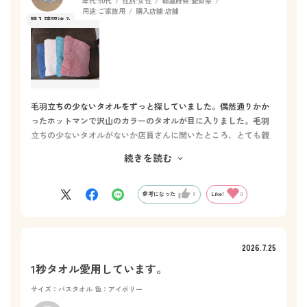
年代:
50代
性別:
女性
都道府県:
愛知県
用途:
ご家族用
購入店舗:
店舗
毛羽立ちの少ないタオルをずっと探していました。偶然通りかか
ったホットマンで沢山のカラーのタオルが目に入りました。毛羽
立ちの少ないタオルがないか店員さんに聞いたところ、とても親
切に毛羽立ちしにくい方法や店舗に並んでいる商品の状態は洗う
続きを読む
ことによってふんわりが復活することを教えてくださいました。
説明を聞いてなかったら【ゴワゴワするからやめよう】と思い買
わなかったと思います。買ってきたタオルは毛羽立ちなく使えて
参考になった
0
Like!
0
いて、とても満足しています。次はフワフワを使ってみたいで
す。
2026.7.25
1秒タオル愛用しています。
サイズ：バスタオル
色：アイボリー