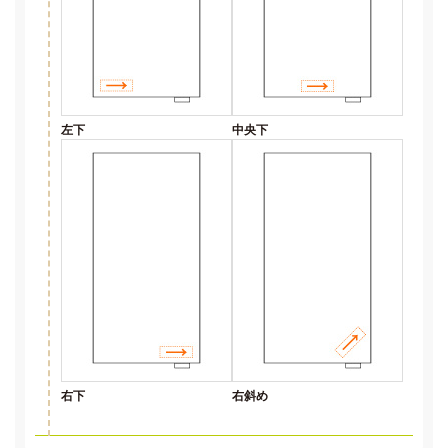
左下
中央下
右下
右斜め