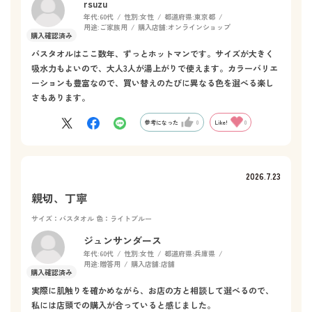
rsuzu
年代:
60代
性別:
女性
都道府県:
東京都
用途:
ご家族用
購入店舗:
オンラインショップ
バスタオルはここ数年、ずっとホットマンです。サイズが大きく
吸水力もよいので、大人3人が湯上がりで使えます。カラーバリエ
ーションも豊富なので、買い替えのたびに異なる色を選べる楽し
さもあります。
参考になった
0
Like!
0
2026.7.23
親切、丁寧
サイズ：バスタオル
色：ライトブルー
ジュンサンダース
年代:
60代
性別:
女性
都道府県:
兵庫県
用途:
贈答用
購入店舗:
店舗
実際に肌触りを確かめながら、お店の方と相談して選べるので、
私には店頭での購入が合っていると感じました。