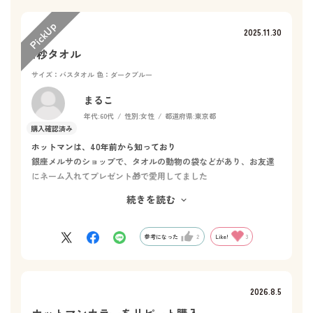
2025.11.30
1秒タオル
サイズ：バスタオル
色：ダークブルー
まるこ
年代:
60代
性別:
女性
都道府県:
東京都
ホットマンは、40年前から知っており
銀座メルサのショップで、タオルの動物の袋などがあり、お友達
にネーム入れてプレゼント🎁で愛用してました
間があき使い始めてから、改めてタオルの良さを実感しています
続きを読む
程よい厚み、吸収力、ふき終わった後の肌のスッキリ、スポーツ
ジムで、色が綺麗で褒められてます、春、秋
限定のタオル以外、定番の配色も人気色を踏まえて新色が欲しい
参考になった
2
Like!
3
です
2026.8.5
ホットマンカラーをリピート購入