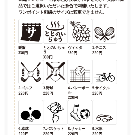
品ではご選択いただいた糸色で刺繍いたします。
ワンポイント刺繍のサイズは変更できません。
暖簾
ととのいちゅ
ヴィヒタ
1.テニス
330円
う
330円
220円
330円
2.ゴルフ
3.野球
4.バレーボー
5.サイクル
220円
220円
ル
220円
220円
6.卓球
7.バスケット
8.サッカー
9.水泳
220円
220円
220円
220円