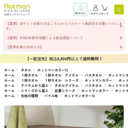
1秒タオル
ログイン
カート
【重要】旧サイト会員の方はこちらからパスワード再設定をお願いいたしま
す。
【重要】令和8年熊本地震による配送遅延について
【夏季休業のお知らせ】
【一配送先】税込
8,800円
以上で
送料無料！
ホーム
タオル
ホットマンカラー12
ホーム
１秒タオル
１秒タオル アイテム
バスタオル
ホットマンカ
ホーム
１秒タオル
１秒タオル シリーズ
ホットマンカラー
ホット
ホーム
アイテムから選ぶ
タオルアイテム
バスタオル
ホットマンカ
ホーム
シリーズから選ぶ
定番シリーズ
ホットマンカラー
ホットマ
ホーム
生地の種類
パイル地
ホットマンカラー12