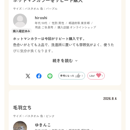
サイズ：バスタオル
色：パープル
hiroshi
年代:
50代
性別:
男性
都道府県:
東京都
用途:
ご自身用
購入店舗:
オンラインショップ
ホットマンカラーは今回がリピート購入です。
色合いがとても上品で、洗面所に置いても雰囲気がよく、使うた
びに気分が良くなります。
何より気に入っているのは、肌触りと吸水性です。ふんわりとし
続きを読む
た使い心地なのにしっかり水分を吸ってくれるので、一度使うと
他のタオルには戻れません。
ホテルのような分厚いタオルは乾きにくく、私の好みではありま
参考になった
0
Like!
0
せんが、ホットマンカラーは厚すぎず薄すぎない絶妙なバランス
で、とても使いやすいです。
これからもリピートし続けたい、お気に入りのタオルです。
2026.8.4
毛羽立ち
サイズ：バスタオル
色：ピンク
ゆきんこ