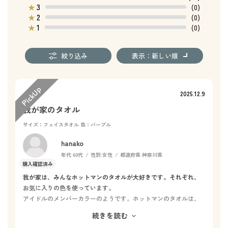
3
★
(0)
2
★
(0)
1
★
(0)
絞り込み
表示：新しい順
2025.12.9
我が家のタオル
サイズ：フェイスタオル
色：パープル
hanako
年代:
60代
性別:
女性
都道府県:
神奈川県
我が家は、みんなホットマンのタオルが大好きです。それぞれ、
お気に入りの色を使っています。
アイドルのメンバーカラーのようです。ホットマンのタオルは、
贈り物としてとても喜ばれるアイテムです。品質が高くて肌触り
続きを読む
も良いので、普段使いにも特別感があり特にお返しにぴったりだ