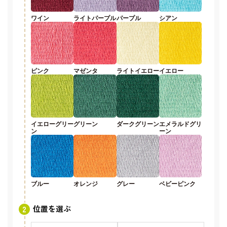
ワイン
ライトパープル
パープル
シアン
ピンク
マゼンタ
ライトイエロー
イエロー
イエローグリー
グリーン
ダークグリーン
エメラルドグリ
ン
ーン
ブルー
オレンジ
グレー
ベビーピンク
位置を選ぶ