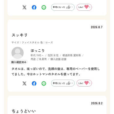
と思います。
参考になった
1
Like!
0
2026.8.7
スッキリ
サイズ：フェイスタオル
色：ローズ
ほっこり
年代:
70代～
性別:
女性
都道府県:
愛知県
用途:
ご自身用
購入店舗:
店舗
タオルは、埃っぽいので、洗顔の後は、専用のペーパーを使用し
てました。今はホットマンのタオルを使ってます。
参考になった
0
Like!
0
2026.8.2
ちょうどいい