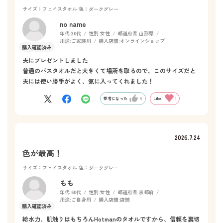
サイズ：フェイスタオル
色：ダークグレー
no name
年代:
30代
性別:
女性
都道府県:
山形県
用途:
ご家族用
購入店舗:
オンラインショップ
夫にプレゼントしました
普通のバスタオルだと大きくて場所を取るので、このサイズだと
夫には使い勝手がよく、気に入ってくれました！
参考になった
0
Like!
0
2026.7.24
色が最高！
サイズ：フェイスタオル
色：ダークグレー
もも
年代:
60代
性別:
女性
都道府県:
京都府
用途:
ご自身用
購入店舗:
店舗
給水力、肌触りはもちろんHotmanのタオルですから、信頼を裏切