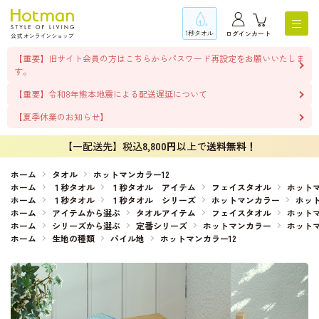
1秒タオル
ログイン
カート
【重要】旧サイト会員の方はこちらからパスワード再設定をお願いいたしま
す。
【重要】令和8年熊本地震による配送遅延について
【夏季休業のお知らせ】
【一配送先】税込
8,800円
以上で
送料無料！
ホーム
タオル
ホットマンカラー12
ホーム
１秒タオル
１秒タオル アイテム
フェイスタオル
ホットマ
ホーム
１秒タオル
１秒タオル シリーズ
ホットマンカラー
ホット
ホーム
アイテムから選ぶ
タオルアイテム
フェイスタオル
ホットマ
ホーム
シリーズから選ぶ
定番シリーズ
ホットマンカラー
ホットマ
ホーム
生地の種類
パイル地
ホットマンカラー12