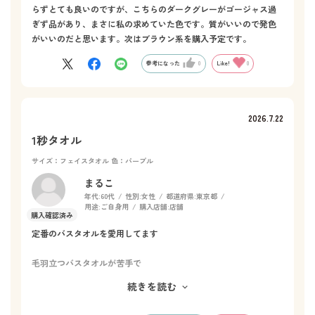
らずとても良いのですが、こちらのダークグレーがゴージャス過
ぎず品があり、まさに私の求めていた色です。質がいいので発色
がいいのだと思います。次はブラウン系を購入予定です。
参考になった
0
Like!
0
2026.7.22
1秒タオル
サイズ：フェイスタオル
色：パープル
まるこ
年代:
60代
性別:
女性
都道府県:
東京都
用途:
ご自身用
購入店舗:
店舗
定番のバスタオルを愛用してます
毛羽立つバスタオルが苦手で
ホットマンのバスタオルは、厚みが丁度良く、吸収力抜群です
続きを読む