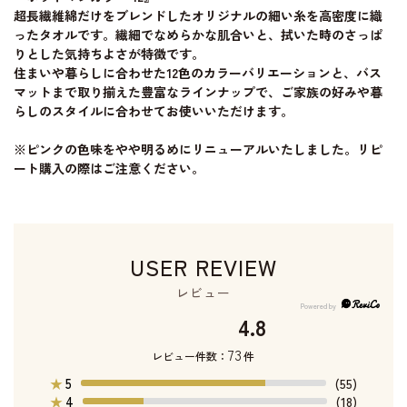
超長繊維綿だけをブレンドしたオリジナルの細い糸を高密度に織
ったタオルです。繊細でなめらかな肌合いと、拭いた時のさっぱ
りとした気持ちよさが特徴です。
住まいや暮らしに合わせた12色のカラーバリエーションと、バス
マットまで取り揃えた豊富なラインナップで、ご家族の好みや暮
らしのスタイルに合わせてお使いいただけます。
※ピンクの色味をやや明るめにリニューアルいたしました。リピ
ート購入の際はご注意ください。
USER REVIEW
レビュー
4.8
73
レビュー件数：
件
5
★
(55)
4
★
(18)