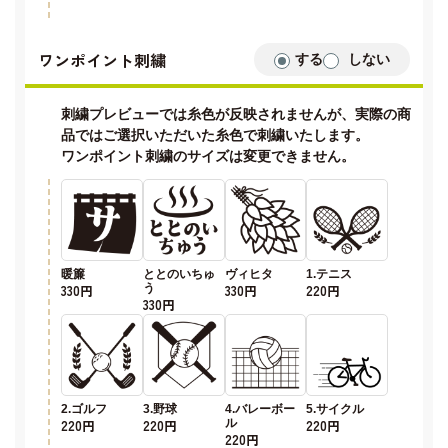
ワンポイント刺繍
する
しない
刺繍プレビューでは糸色が反映されませんが、実際の商
品ではご選択いただいた糸色で刺繍いたします。
ワンポイント刺繍のサイズは変更できません。
暖簾
ととのいちゅ
ヴィヒタ
1.テニス
330円
う
330円
220円
330円
2.ゴルフ
3.野球
4.バレーボー
5.サイクル
220円
220円
ル
220円
220円