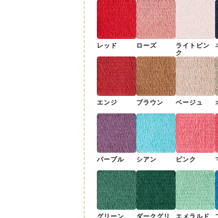
レッド
ローズ
ライトピン
ク
エンジ
ブラウン
ベージュ
パープル
シアン
ピンク
グリーン
ダークグリ
エメラルド