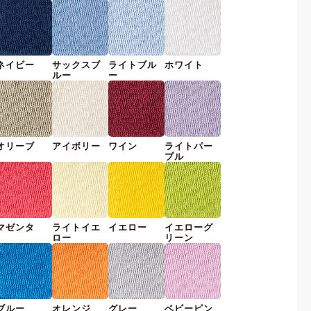
ネイビー
サックスブ
ライトブル
ホワイト
ルー
ー
オリーブ
アイボリー
ワイン
ライトパー
プル
マゼンタ
ライトイエ
イエロー
イエローグ
ロー
リーン
ブルー
オレンジ
グレー
ベビーピン