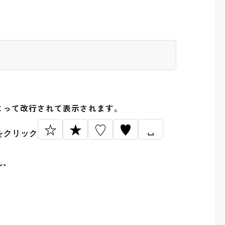
。
よって改行されて表示されます。
☆
★
♡
♥
␣
をクリック
ん。