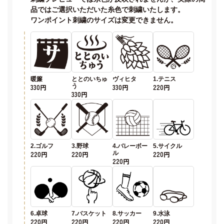
品ではご選択いただいた糸色で刺繍いたします。
ワンポイント刺繍のサイズは変更できません。
暖簾
ととのいちゅ
ヴィヒタ
1.テニス
330円
う
330円
220円
330円
2.ゴルフ
3.野球
4.バレーボー
5.サイクル
220円
220円
ル
220円
220円
6.卓球
7.バスケット
8.サッカー
9.水泳
220円
220円
220円
220円