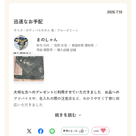
2026.7.10
迅速なお手配
サイズ：ボディバスタオル
色：ブルーグリーン
まのしゃん
年代:
50代
性別:
女性
都道府県:
愛知県
用途:
贈答用
購入店舗:
店舗
大切な方へのプレゼントに利用させていただきました お品への
アドバイスや、名入れの際の注意点など、わかりやすく丁寧に対
応いただきました
続きを読む
先方にもお喜びいただいたようで嬉しく思います
また、次のシーズンにもリクエストさせていただきます
ありがとうございました
参考になった
0
Like!
0