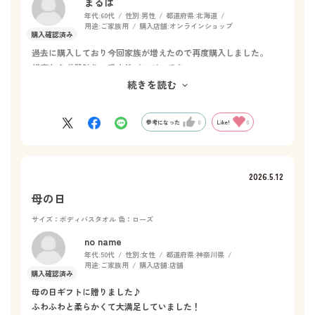
まるは
年代:
60代
性別:
男性
都道府県:
北海道
用途:
ご家族用
購入店舗:
オンラインショップ
過去に購入しており今回家族が増えたので再度購入しました。
相変わらず肌触り、吸水性バツグンです。
また、耐久性も良いです。
続きを読む
現在使用しているものが駄目になったら再度購入したいです。
参考になった
0
Like!
0
2026.5.12
母の日
サイズ：ボディバスタオル
色：ローズ
no name
年代:
50代
性別:
女性
都道府県:
神奈川県
用途:
ご家族用
購入店舗:
店舗
母の日ギフトに贈りました♪
ふわふわと柔らかくて大満足していました！