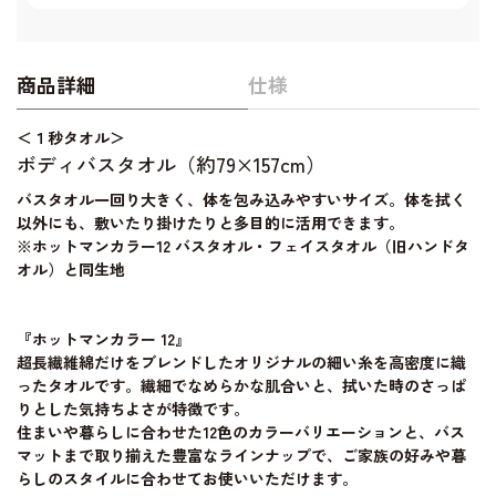
商品詳細
仕様
＜１秒タオル＞
ボディバスタオル（約79×157cm）
バスタオル一回り大きく、体を包み込みやすいサイズ。体を拭く
以外にも、敷いたり掛けたりと多目的に活用できます。
※ホットマンカラー12 バスタオル・フェイスタオル（旧ハンドタ
オル）と同生地
『ホットマンカラー 12』
超長繊維綿だけをブレンドしたオリジナルの細い糸を高密度に織
ったタオルです。繊細でなめらかな肌合いと、拭いた時のさっぱ
りとした気持ちよさが特徴です。
住まいや暮らしに合わせた12色のカラーバリエーションと、バス
マットまで取り揃えた豊富なラインナップで、ご家族の好みや暮
らしのスタイルに合わせてお使いいただけます。