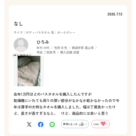
2026.7.13
なし
サイズ：ボディバスタオル
色：ダークグレー
ひろみ
年代:
40代
性別:
女性
都道府県:
富山県
用途:
ご家族用
購入店舗:
店舗
去年1万円ほどのバスタオルを購入したんですが
乾燥機にいれても周りの厚い部分がなかなか乾かなかったので今
年は薄手の大判なタオルを購入しました。幅は丁度良かったけ
ど、長さが長すぎるなと。 けど、商品的には良いと思う
参考になった
0
Like!
0