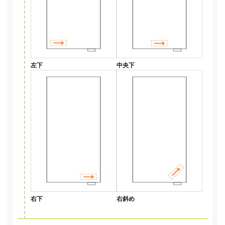
左下
中央下
右下
右斜め