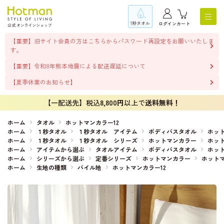
1秒タオル
ログイン
カート
【重要】旧サイト会員の方はこちらからパスワード再設定をお願いいたしま
す。
【重要】令和8年熊本地震による配送遅延について
【夏季休業のお知らせ】
【一配送先】税込
8,800円
以上で
送料無料！
ホーム
タオル
ホットマンカラー12
ホーム
１秒タオル
１秒タオル アイテム
ボディバスタオル
ホット
ホーム
１秒タオル
１秒タオル シリーズ
ホットマンカラー
ホット
ホーム
アイテムから選ぶ
タオルアイテム
ボディバスタオル
ホット
ホーム
シリーズから選ぶ
定番シリーズ
ホットマンカラー
ホットマ
ホーム
生地の種類
パイル地
ホットマンカラー12