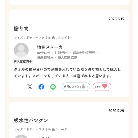
2026.6.15
贈り物
サイズ：ボディバスタオル
色：ホワイト
地味スヌーカ
年代:
60代
性別:
男性
都道府県:
長野県
用途:
贈答用
購入店舗:
店舗
タオルの質が良いので刺繍を入れていただき贈り物として購入し
ています。スポーツをしている人には喜ばれると思います。
参考になった
0
Like!
0
2026.5.29
吸水性バツグン
サイズ：ボディバスタオル
色：ローズ