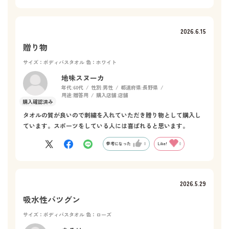
2026.6.15
贈り物
サイズ：ボディバスタオル
色：ホワイト
地味スヌーカ
年代:
60代
性別:
男性
都道府県:
長野県
用途:
贈答用
購入店舗:
店舗
タオルの質が良いので刺繍を入れていただき贈り物として購入し
ています。スポーツをしている人には喜ばれると思います。
参考になった
0
Like!
0
2026.5.29
吸水性バツグン
サイズ：ボディバスタオル
色：ローズ