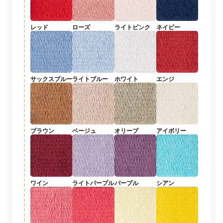
レッド
ローズ
ライトピンク
ネイビー
サックスブルー
ライトブルー
ホワイト
エンジ
ブラウン
ベージュ
オリーブ
アイボリー
ワイン
ライトパープル
パープル
シアン