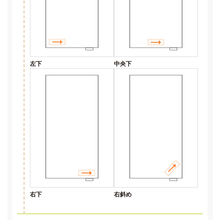
左下
中央下
右下
右斜め