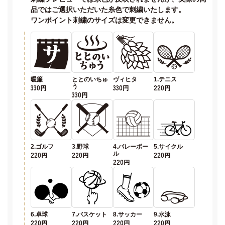
品ではご選択いただいた糸色で刺繍いたします。
ワンポイント刺繍のサイズは変更できません。
暖簾
ととのいちゅ
ヴィヒタ
1.テニス
330円
う
330円
220円
330円
2.ゴルフ
3.野球
4.バレーボー
5.サイクル
220円
220円
ル
220円
220円
6.卓球
7.バスケット
8.サッカー
9.水泳
220円
220円
220円
220円