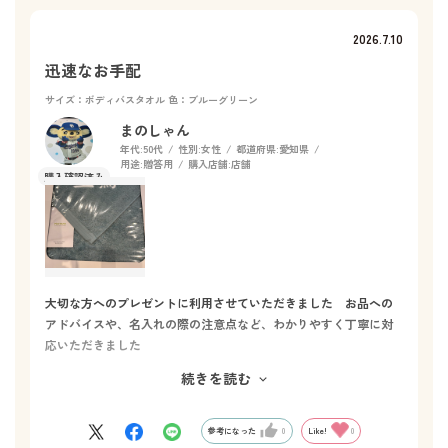
2026.7.10
迅速なお手配
サイズ：ボディバスタオル
色：ブルーグリーン
まのしゃん
年代:
50代
性別:
女性
都道府県:
愛知県
用途:
贈答用
購入店舗:
店舗
大切な方へのプレゼントに利用させていただきました お品への
アドバイスや、名入れの際の注意点など、わかりやすく丁寧に対
応いただきました
続きを読む
先方にもお喜びいただいたようで嬉しく思います
また、次のシーズンにもリクエストさせていただきます
ありがとうございました
参考になった
0
Like!
0