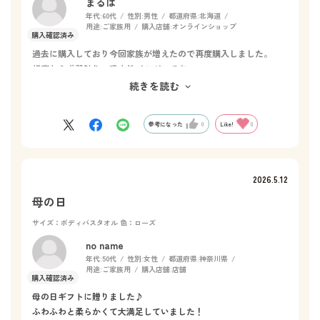
まるは
年代:
60代
性別:
男性
都道府県:
北海道
用途:
ご家族用
購入店舗:
オンラインショップ
過去に購入しており今回家族が増えたので再度購入しました。
相変わらず肌触り、吸水性バツグンです。
また、耐久性も良いです。
続きを読む
現在使用しているものが駄目になったら再度購入したいです。
参考になった
0
Like!
0
2026.5.12
母の日
サイズ：ボディバスタオル
色：ローズ
no name
年代:
50代
性別:
女性
都道府県:
神奈川県
用途:
ご家族用
購入店舗:
店舗
母の日ギフトに贈りました♪
ふわふわと柔らかくて大満足していました！