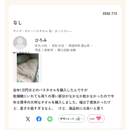
2026.7.13
なし
サイズ：ボディバスタオル
色：ダークグレー
ひろみ
年代:
40代
性別:
女性
都道府県:
富山県
用途:
ご家族用
購入店舗:
店舗
去年1万円ほどのバスタオルを購入したんですが
乾燥機にいれても周りの厚い部分がなかなか乾かなかったので今
年は薄手の大判なタオルを購入しました。幅は丁度良かったけ
ど、長さが長すぎるなと。 けど、商品的には良いと思う
参考になった
0
Like!
0