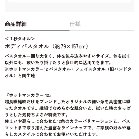
商品詳細
仕様
＜１秒タオル＞
ボディバスタオル（約79×157cm）
バスタオル一回り大きく、体を包み込みやすいサイズ。体を拭く
以外にも、敷いたり掛けたりと多目的に活用できます。
※ホットマンカラー12 バスタオル・フェイスタオル（旧ハンドタ
オル）と同生地
『ホットマンカラー 12』
超長繊維綿だけをブレンドしたオリジナルの細い糸を高密度に織
ったタオルです。繊細でなめらかな肌合いと、拭いた時のさっぱ
りとした気持ちよさが特徴です。
住まいや暮らしに合わせた12色のカラーバリエーションと、バス
マットまで取り揃えた豊富なラインナップで、ご家族の好みや暮
らしのスタイルに合わせてお使いいただけます。