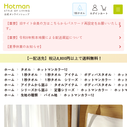
1秒タオル
ログイン
カート
【重要】旧サイト会員の方はこちらからパスワード再設定をお願いいたしま
す。
【重要】令和8年熊本地震による配送遅延について
【夏季休業のお知らせ】
【一配送先】税込
8,800円
以上で
送料無料！
ホーム
タオル
ホットマンカラー12
ホーム
１秒タオル
１秒タオル アイテム
ボディバスタオル
ホット
ホーム
１秒タオル
１秒タオル シリーズ
ホットマンカラー
ホット
ホーム
アイテムから選ぶ
タオルアイテム
ボディバスタオル
ホット
ホーム
シリーズから選ぶ
定番シリーズ
ホットマンカラー
ホットマ
ホーム
生地の種類
パイル地
ホットマンカラー12