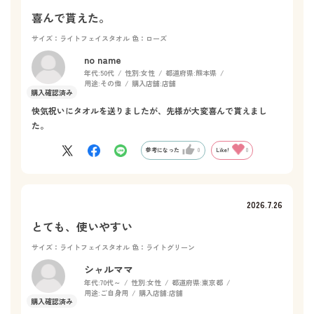
喜んで貰えた。
サイズ：ライトフェイスタオル
色：ローズ
no name
年代:
50代
性別:
女性
都道府県:
熊本県
用途:
その他
購入店舗:
店舗
快気祝いにタオルを送りましたが、先様が大変喜んで貰えまし
た。
参考になった
0
Like!
0
2026.7.26
とても、使いやすい
サイズ：ライトフェイスタオル
色：ライトグリーン
シャルママ
年代:
70代～
性別:
女性
都道府県:
東京都
用途:
ご自身用
購入店舗:
店舗