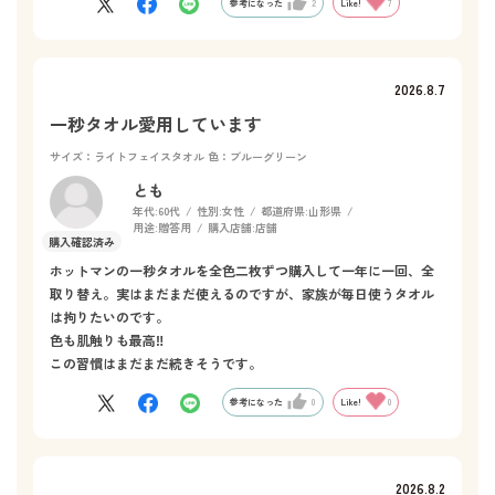
参考になった
2
Like!
7
2026.8.7
一秒タオル愛用しています
サイズ：ライトフェイスタオル
色：ブルーグリーン
とも
年代:
60代
性別:
女性
都道府県:
山形県
用途:
贈答用
購入店舗:
店舗
ホットマンの一秒タオルを全色二枚ずつ購入して一年に一回、全
取り替え。実はまだまだ使えるのですが、家族が毎日使うタオル
は拘りたいのです。
色も肌触りも最高‼️
この習慣はまだまだ続きそうです。
参考になった
0
Like!
0
2026.8.2