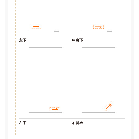
左下
中央下
右下
右斜め