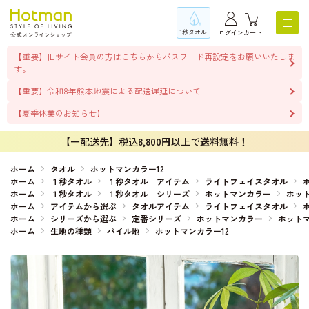
1秒タオル
ログイン
カート
【重要】旧サイト会員の方はこちらからパスワード再設定をお願いいたしま
す。
【重要】令和8年熊本地震による配送遅延について
【夏季休業のお知らせ】
【一配送先】税込
8,800円
以上で
送料無料！
ホーム
タオル
ホットマンカラー12
ホーム
１秒タオル
１秒タオル アイテム
ライトフェイスタオル
ホーム
１秒タオル
１秒タオル シリーズ
ホットマンカラー
ホット
ホーム
アイテムから選ぶ
タオルアイテム
ライトフェイスタオル
ホーム
シリーズから選ぶ
定番シリーズ
ホットマンカラー
ホットマ
ホーム
生地の種類
パイル地
ホットマンカラー12