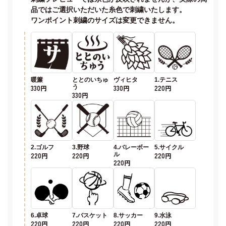
品ではご選択いただいた糸色で刺繍いたします。
ワンポイント刺繍のサイズは変更できません。
暖簾
ととのいちゅ
ヴィヒタ
1.テニス
330円
う
330円
220円
330円
2.ゴルフ
3.野球
4.バレーボー
5.サイクル
220円
220円
ル
220円
220円
6.卓球
7.バスケット
8.サッカー
9.水泳
220円
220円
220円
220円