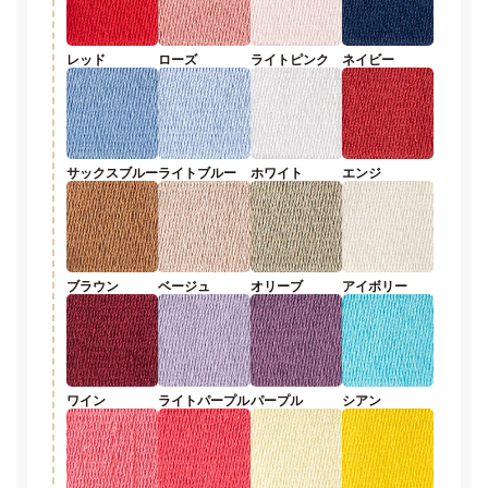
レッド
ローズ
ライトピンク
ネイビー
サックスブルー
ライトブルー
ホワイト
エンジ
ブラウン
ベージュ
オリーブ
アイボリー
ワイン
ライトパープル
パープル
シアン