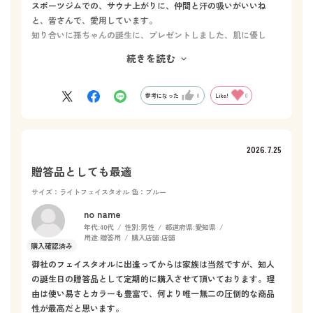
スポーツジムでの、サウナ上がりに、仲間と汗の吸いがいいね
と、皆さんで、愛用しています。
知り合いに孫ちゃんの誕生に、プレゼントしました、肌に優し
く、馴染み良くて〜
続きを読む
旅行にも、かさばらないので、持参しやすいです
色んなカラーも楽しめます！！
参考になった
0
Like!
0
2026.7.25
贈答品としても最適
サイズ：ライトフェイスタオル
色：ブルー
no name
年代:
40代
性別:
男性
都道府県:
愛知県
用途:
贈答用
購入店舗:
店舗
御社のフェイスタオルに出逢ってからは家族は当然ですが、知人
の誕生日の贈答品として定期的に購入させて頂いております。理
由は使い易さとカラーも豊富で、何より唯一無二の圧倒的な商品
性が最高だと思います。