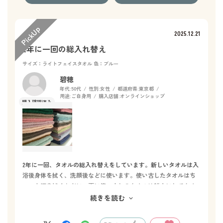
2025.12.21
2年に一回の総入れ替え
サイズ：ライトフェイスタオル
色：ブルー
碧穂
年代:
50代
性別:
女性
都道府県:
東京都
用途:
ご自身用
購入店舗:
オンラインショップ
2年に一回、タオルの総入れ替えをしています。新しいタオルは入
浴後身体を拭く、洗顔後などに使います。使い古したタオルはち
ょっと汗を拭くなどに。更に使い古しのタオルは雑巾にしてタオ
ル人生全うしてもらいます。最後の最後まで使い切れるのもホッ
続きを読む
トマンのタオルだからです。