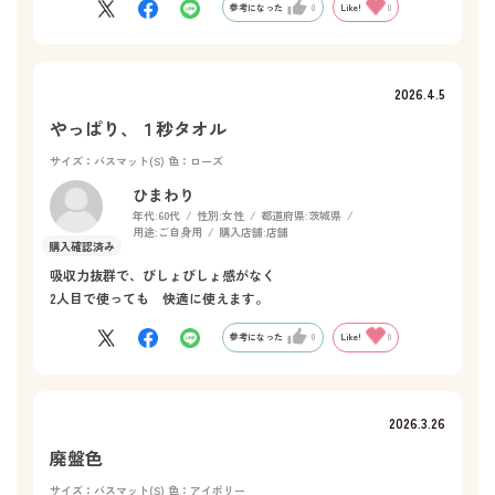
参考になった
0
Like!
0
2026.4.5
やっぱり、１秒タオル
サイズ：バスマット(S)
色：ローズ
ひまわり
年代:
60代
性別:
女性
都道府県:
茨城県
用途:
ご自身用
購入店舗:
店舗
吸収力抜群で、びしょびしょ感がなく
2人目で使っても 快適に使えます。
参考になった
0
Like!
0
2026.3.26
廃盤色
サイズ：バスマット(S)
色：アイボリー