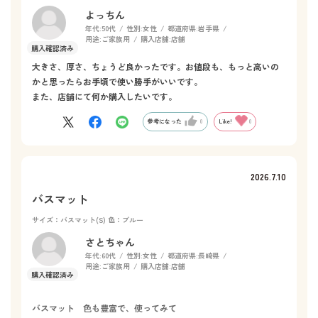
よっちん
年代:
50代
性別:
女性
都道府県:
岩手県
用途:
ご家族用
購入店舗:
店舗
大きさ、厚さ、ちょうど良かったです。お値段も、もっと高いの
かと思ったらお手頃で使い勝手がいいです。
また、店舗にて何か購入したいです。
参考になった
0
Like!
0
2026.7.10
バスマット
サイズ：バスマット(S)
色：ブルー
さとちゃん
年代:
60代
性別:
女性
都道府県:
長崎県
用途:
ご家族用
購入店舗:
店舗
バスマット 色も豊富で、使ってみて