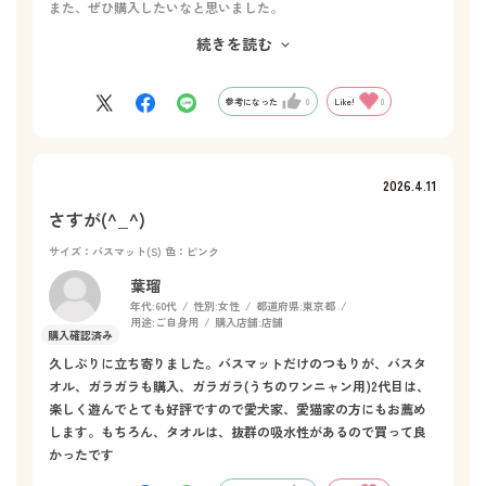
また、ぜひ購入したいなと思いました。
続きを読む
同じような感じのちょっと長さがある
キッチンマットがあると嬉しいです！
参考になった
0
Like!
0
キッチンは、炒めもの、揚げ物など 頻繁に洗えて快適に使えそ
うなので！
2026.4.11
さすが(^_^)
サイズ：バスマット(S)
色：ピンク
葉瑠
年代:
60代
性別:
女性
都道府県:
東京都
用途:
ご自身用
購入店舗:
店舗
久しぶりに立ち寄りました。バスマットだけのつもりが、バスタ
オル、ガラガラも購入、ガラガラ(うちのワンニャン用)2代目は、
楽しく遊んでとても好評ですので愛犬家、愛猫家の方にもお薦め
します。もちろん、タオルは、抜群の吸水性があるので買って良
かったです