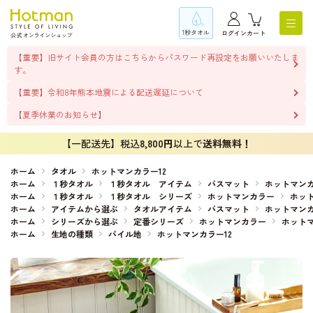
1秒タオル
ログイン
カート
【重要】旧サイト会員の方はこちらからパスワード再設定をお願いいたしま
す。
【重要】令和8年熊本地震による配送遅延について
【夏季休業のお知らせ】
【一配送先】税込
8,800円
以上で
送料無料！
ホーム
タオル
ホットマンカラー12
ホーム
１秒タオル
１秒タオル アイテム
バスマット
ホットマンカ
ホーム
１秒タオル
１秒タオル シリーズ
ホットマンカラー
ホット
ホーム
アイテムから選ぶ
タオルアイテム
バスマット
ホットマンカ
ホーム
シリーズから選ぶ
定番シリーズ
ホットマンカラー
ホットマ
ホーム
生地の種類
パイル地
ホットマンカラー12