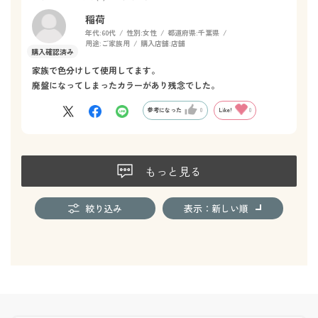
稲荷
年代:
60代
性別:
女性
都道府県:
千葉県
用途:
ご家族用
購入店舗:
店舗
家族で色分けして使用してます。
廃盤になってしまったカラーがあり残念でした。
参考になった
0
Like!
0
もっと見る
絞り込み
表示：新しい順