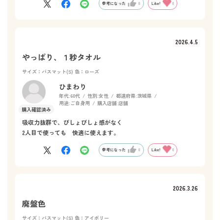
参考になった
0
Like!
0
2026.4.5
やっぱり、１秒タオル
サイズ：バスマット(S)
色：ローズ
ひまわり
年代:
60代
性別:
女性
都道府県:
茨城県
用途:
ご自身用
購入店舗:
店舗
吸収力抜群で、びしょびしょ感がなく
2人目で使っても 快適に使えます。
参考になった
0
Like!
0
2026.3.26
廃盤色
サイズ：バスマット(S)
色：アイボリー