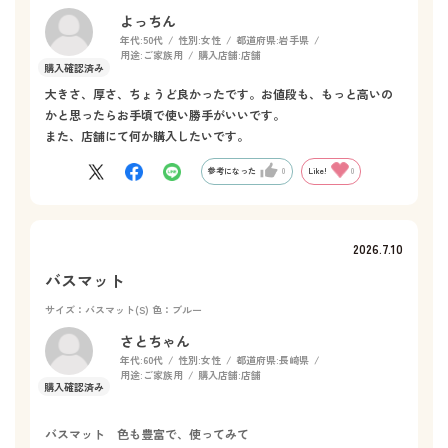
よっちん
年代:
50代
性別:
女性
都道府県:
岩手県
用途:
ご家族用
購入店舗:
店舗
大きさ、厚さ、ちょうど良かったです。お値段も、もっと高いの
かと思ったらお手頃で使い勝手がいいです。
また、店舗にて何か購入したいです。
参考になった
0
Like!
0
2026.7.10
バスマット
サイズ：バスマット(S)
色：ブルー
さとちゃん
年代:
60代
性別:
女性
都道府県:
長崎県
用途:
ご家族用
購入店舗:
店舗
バスマット 色も豊富で、使ってみて