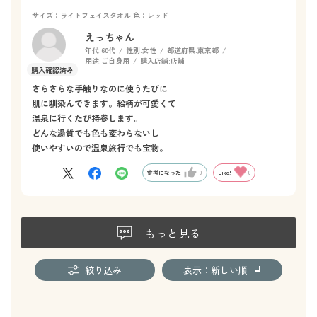
サイズ：ライトフェイスタオル
色：レッド
えっちゃん
年代:
60代
性別:
女性
都道府県:
東京都
用途:
ご自身用
購入店舗:
店舗
さらさらな手触りなのに使うたびに
肌に馴染んできます。絵柄が可愛くて
温泉に行くたび持参します。
どんな湯質でも色も変わらないし
使いやすいので温泉旅行でも宝物。
参考になった
0
Like!
0
もっと見る
絞り込み
表示：新しい順