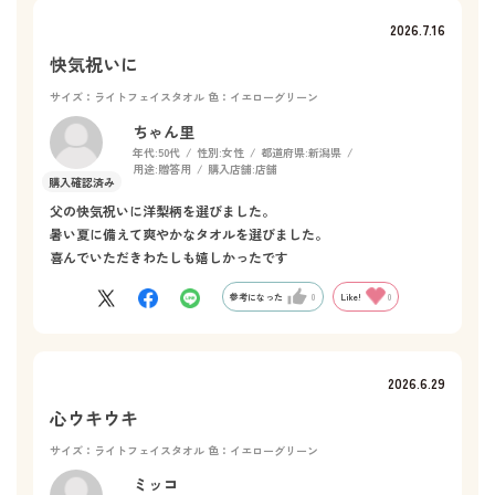
2026.7.16
快気祝いに
サイズ：ライトフェイスタオル
色：イエローグリーン
ちゃん里
年代:
50代
性別:
女性
都道府県:
新潟県
用途:
贈答用
購入店舗:
店舗
父の快気祝いに洋梨柄を選びました。
暑い夏に備えて爽やかなタオルを選びました。
喜んでいただきわたしも嬉しかったです
参考になった
0
Like!
0
2026.6.29
心ウキウキ
サイズ：ライトフェイスタオル
色：イエローグリーン
ミッコ