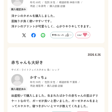
年代:
60代
性別:
女性
都道府県:
神奈川県
用途:
ご自身用
購入店舗:
店舗
洋ナシのタオルを購入しました。
肌触りが良く使いやすいです。
洋ナシのプリントが可愛らしく、心がウキウキしてきます。
参考になった
0
Like!
0
2026.6.26
赤ちゃんも大好き
サイズ：ライトフェイスタオル
色：レッド
かすっちょ
年代:
50代
性別:
女性
都道府県:
千葉県
用途:
贈答用
購入店舗:
店舗
出産祝いで購入しました。生まれたばかりの赤ちゃんの肌はデリ
ケートなので、ガーゼが良いと思いました。ガーゼタオルをまと
ってスヤスヤ。寝つきがいいとママが教えてくれました。