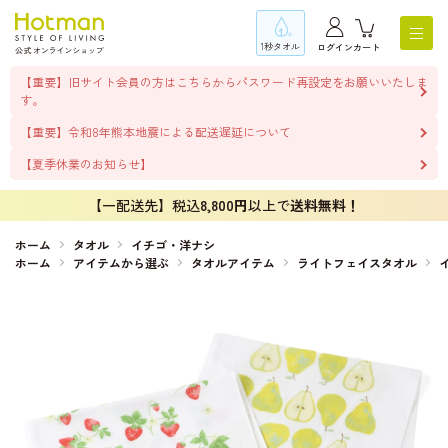
1秒タオル
ログイン
カート
【重要】旧サイト会員の方はこちらからパスワード再設定をお願いいたしま
す。
【重要】令和8年熊本地震による配送遅延について
【夏季休業のお知らせ】
【一配送先】税込
8,800円
以上で
送料無料！
ホーム
タオル
イチゴ・洋ナシ
ホーム
アイテムから選ぶ
タオルアイテム
ライトフェイスタオル