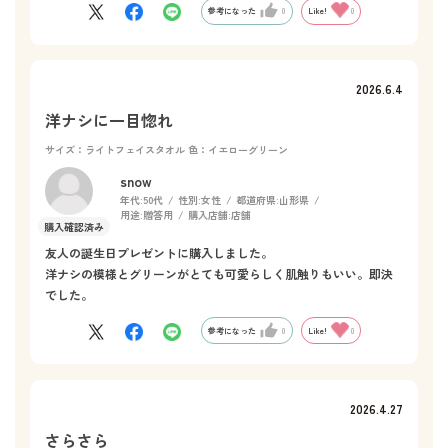
参考になった
0
Like!
0
2026.6.4
洋ナシに一目惚れ
サイズ：ライトフェイスタオル
色：イエローグリーン
snow
年代:
50代
性別:
女性
都道府県:
山形県
用途:
贈答用
購入店舗:
店舗
友人の誕生日プレゼントに購入しました。
洋ナシの模様とグリーンがとても可愛らしく肌触りもいい。即決
でした。
参考になった
0
Like!
0
2026.4.27
さらさら