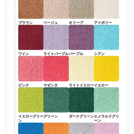
ブラウン
ベージュ
オリーブ
アイボリー
ワイン
ライトパープル
パープル
シアン
ピンク
マゼンタ
ライトイエロー
イエロー
イエローグリー
グリーン
ダークグリーン
エメラルドグリ
ン
ーン