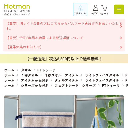
1秒タオル
ログイン
カート
【重要】旧サイト会員の方はこちらからパスワード再設定をお願いいたしま
す。
【重要】令和8年熊本地震による配送遅延について
【夏季休業のお知らせ】
【一配送先】税込
8,800円
以上で
送料無料！
ホーム
タオル
FTトゥーリ
ホーム
１秒タオル
１秒タオル アイテム
ライトフェイスタオル
ホーム
アイテムから選ぶ
タオルアイテム
ライトフェイスタオル
ホーム
シリーズから選ぶ
フェアトレード シリーズ
FTトゥーリ