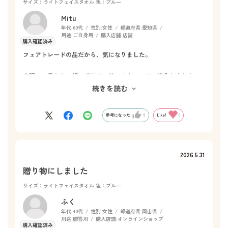
サイズ：ライトフェイスタオル
色：ブルー
Mitu
年代:
60代
性別:
女性
都道府県:
愛知県
用途:
ご自身用
購入店舗:
店舗
フェアトレードの品だから、気になりました。
実際に、見たら、軽い感じで、使いやすいので、購入しました。
続きを読む
扱いやすいサイズで、日常使いしてます。
参考になった
0
Like!
0
2026.5.31
贈り物にしました
サイズ：ライトフェイスタオル
色：ブルー
ふく
年代:
40代
性別:
女性
都道府県:
岡山県
用途:
贈答用
購入店舗:
オンラインショップ