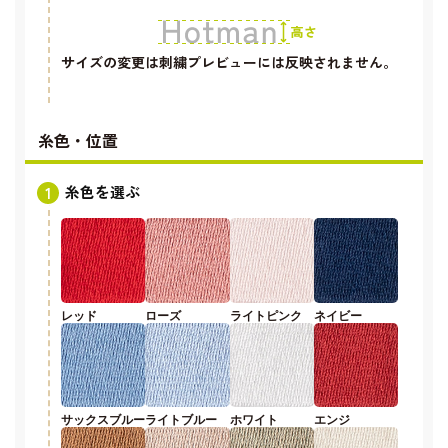
サイズの変更は刺繍プレビューには反映されません。
糸色・位置
糸色を選ぶ
レッド
ローズ
ライトピンク
ネイビー
サックスブルー
ライトブルー
ホワイト
エンジ