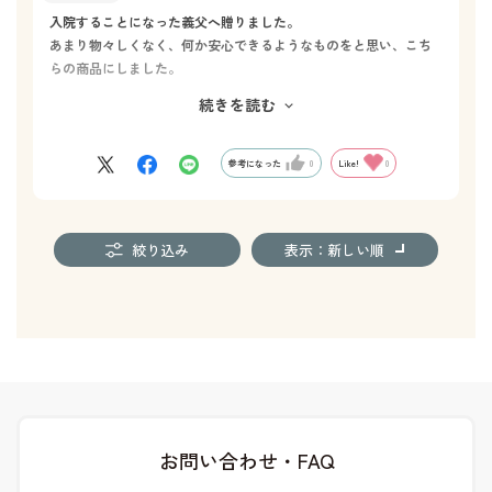
入院することになった義父へ贈りました。
あまり物々しくなく、何か安心できるようなものをと思い、こち
らの商品にしました。
ホットマンタオルを家族で愛用していて機能性が良いことは確認
続きを読む
済みなので、あとは気に入って使っていただけたらいいなという
気持ちです。
デザインも明るい雰囲気で素敵だなと思いました。
参考になった
0
Like!
0
絞り込み
表示：新しい順
お問い合わせ・FAQ