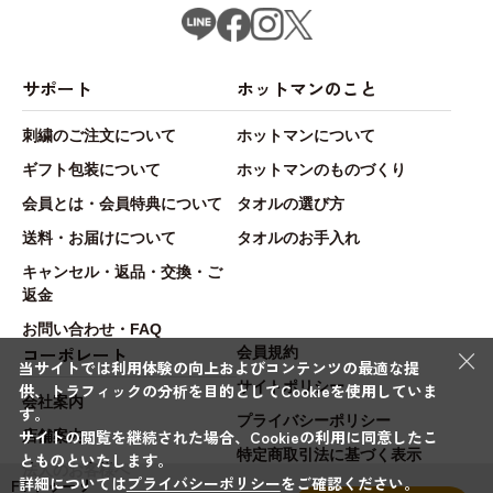
サポート
ホットマンのこと
刺繍のご注文について
ホットマンについて
ギフト包装について
ホットマンのものづくり
会員とは・会員特典について
タオルの選び方
送料・お届けについて
タオルのお手入れ
キャンセル・返品・交換・ご
返金
お問い合わせ・FAQ
×
コーポレート
会員規約
当サイトでは利用体験の向上およびコンテンツの最適な提
サイトポリシー
供、トラフィックの分析を目的としてCookieを使用していま
会社案内
す。
プライバシーポリシー
サイトの閲覧を継続された場合、Cookieの利用に同意したこ
店舗案内
特定商取引法に基づく表示
とものといたします。
法人のお客様へ
詳細については
プライバシーポリシー
をご確認ください。
FTトゥーリ