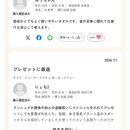
ゆうちゃん
年代:
50代
性別:
女性
都道府県:
兵庫県
用途:
ご自身用
購入店舗:
店舗
吸収がとてもよく使いやすいタオルです。首が全体に隠れて日焼
けも安心して使えます。
参考になった
0
Like!
0
2026.7.1
プレゼントに最適
サイズ：ウォーキングタオル
色：ダークブルー
にょも2
年代:
60代
性別:
女性
都道府県:
神奈川県
用途:
贈答用
購入店舗:
店舗
ランニングが趣味の知人の退職祝いにイニシャルを入れてプレゼ
ントして大変喜ばれました。当初、ある有名ブランド品のスポー
ツタオルを検討していましたが思ってたのより高額だったのでや
めて、百貨店内を見ていたらHotmanのウォーキングタオルを見つ
続きを読む