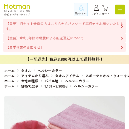
1秒タオル
ログイン
カート
【重要】旧サイト会員の方はこちらからパスワード再設定をお願いいたしま
す。
【重要】令和8年熊本地震による配送遅延について
【夏季休業のお知らせ】
【一配送先】税込
8,800円
以上で
送料無料！
ホーム
タオル
ヘルシーカラー
ホーム
アイテムから選ぶ
タオルアイテム
スポーツタオル・ウォーキ
ホーム
生地の種類
パイル地
ヘルシーカラー
ホーム
価格で選ぶ
1,101～3,300円
ヘルシーカラー