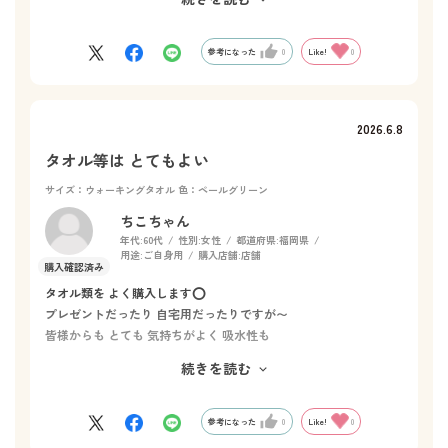
けました。色展開が豊富で迷うのも楽しくて、刺繍代もお値ごろ
でした。オンリーワンをプレゼントすることができて大変満足で
す。
参考になった
0
Like!
0
2026.6.8
タオル等は とてもよい
サイズ：ウォーキングタオル
色：ペールグリーン
ちこちゃん
年代:
60代
性別:
女性
都道府県:
福岡県
用途:
ご自身用
購入店舗:
店舗
タオル類を よく購入します⭕️
プレゼントだったり 自宅用だったりですが〜
皆様からも とても 気持ちがよく 吸水性も
素晴らしいと 言われます♥️
続きを読む
私も 使ってみて とても 満足しています大満足😋💮
これからも よろしくお願いします🙇‍♀️
参考になった
0
Like!
0