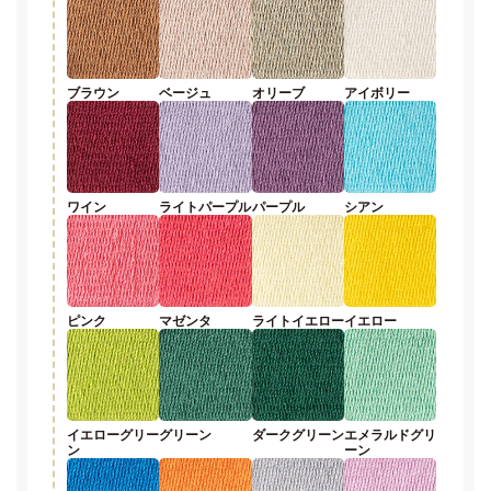
ブラウン
ベージュ
オリーブ
アイボリー
ワイン
ライトパープル
パープル
シアン
ピンク
マゼンタ
ライトイエロー
イエロー
イエローグリー
グリーン
ダークグリーン
エメラルドグリ
ン
ーン