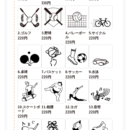
330円
2.ゴルフ
3.野球
4.バレーボー
5.サイクル
220円
220円
ル
220円
220円
6.卓球
7.バスケット
8.サッカー
9.水泳
220円
220円
220円
220円
10.スケートボ
11.相撲
12.ヨガ
13.音符
ード
220円
220円
220円
220円