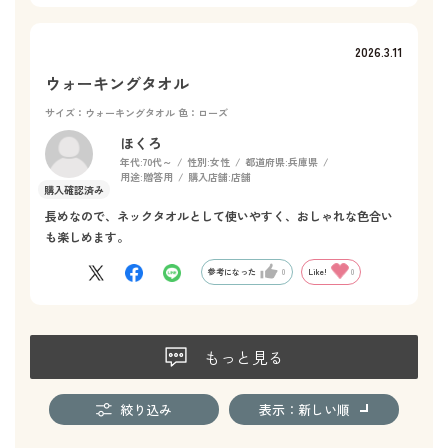
2026.3.11
ウォーキングタオル
サイズ：ウォーキングタオル
色：ローズ
ほくろ
年代:
70代～
性別:
女性
都道府県:
兵庫県
用途:
贈答用
購入店舗:
店舗
長めなので、ネックタオルとして使いやすく、おしゃれな色合い
も楽しめます。
参考になった
0
Like!
0
もっと見る
絞り込み
表示：新しい順