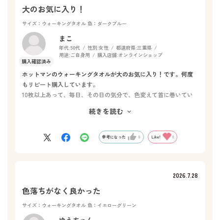
大のお気に入り！
サイズ：ウォーキングタオル
色：ダークブルー
まこ
年代:
50代
性別:
女性
都道府県:
三重県
用途:
ご自身用
購入店舗:
オンラインショップ
ホットマンのウォーキングタオルが大のお気に入り！です。何度
もリピート購入しています。
10枚以上あって、毎日、その日の気分で、色変えて首に巻いてい
ます。夏は手放せません！
続きを読む
ホットマンのウォーキングタオルを巻いていると、汗が気になり
ません！
参考になった
0
Like!
0
2026.7.28
色落ちがなく良かった
サイズ：ウォーキングタオル
色：イエローグリーン