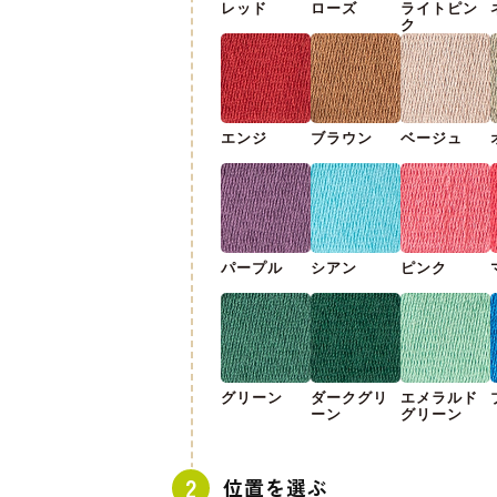
レッド
ローズ
ライトピン
ク
エンジ
ブラウン
ベージュ
パープル
シアン
ピンク
グリーン
ダークグリ
エメラルド
ーン
グリーン
位置を選ぶ