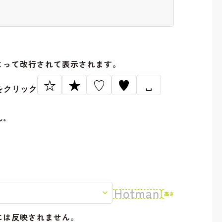
。
よって改行されて表示されます。
☆
★
♡
♥
␣
をクリック
ん。
には反映されません。