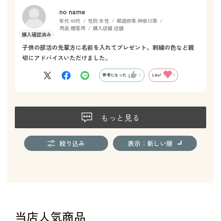
no name
年代:
40代
性別:
女性
都道府県:
神奈川県
用途:
贈答用
購入店舗:
店舗
子供の部活の先輩方に名前を入れてプレゼント。刺繍の色など親
切にアドバイスいただけました。
参考になった
1
Like!
1
もっと見る
絞り込み
表示：新しい順
当店人気商品