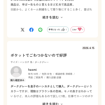
商品は、半ば一生ものと言えるほど丈夫で高品質。
以前から。よくネーム刺繍をして贈り物にすること多く、喜ばれ
る。
続きを読む
売り場が隅っこに移転してせせこましく、やや貧相で華やぎのな
さが残念。
店員の接客はたいへん気持ちが良い。ただ昔に比べると劣る。
参考になった
0
Like!
0
2026.4.15
ポケットでごわつかないので好評
サイズ：ハンカチ
色：ダークグレー
hasmi
年代:
50代
性別:
女性
都道府県:
茨城県
用途:
ご家族用
購入店舗:
店舗
ダークグレーを息子のハンカチとして購入。ダークグレーという
カラーですが、現物はブラウン系の色味。モノの良さはわかって
いるけど、本人の評価もあるので試しに1枚。仕事でスーツのポケ
ットに入れるのにごわつかないし吸水も良し、とのことでした。
続きを読む