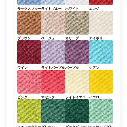
サックスブルー
ライトブルー
ホワイト
エンジ
ブラウン
ベージュ
オリーブ
アイボリー
ワイン
ライトパープル
パープル
シアン
ピンク
マゼンタ
ライトイエロー
イエロー
イエローグリー
グリーン
ダークグリーン
エメラルドグリ