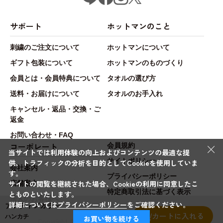
サポート
ホットマンのこと
刺繍のご注文について
ホットマンについて
ギフト包装について
ホットマンのものづくり
会員とは・会員特典について
タオルの選び方
送料・お届けについて
タオルのお手入れ
キャンセル・返品・交換・ご
返金
お問い合わせ・FAQ
×
コーポレート
会員規約
当サイトでは利用体験の向上およびコンテンツの最適な提
サイトポリシー
供、トラフィックの分析を目的としてCookieを使用していま
会社案内
す。
プライバシーポリシー
サイトの閲覧を継続された場合、Cookieの利用に同意したこ
店舗案内
特定商取引法に基づく表示
とものといたします。
法人のお客様へ
詳細については
プライバシーポリシー
をご確認ください。
アクティブカラー
カートに入れる
ハンカチ
お買い物を続ける
Copyright © Hotman.Co.,Ltd. All rights reserved.