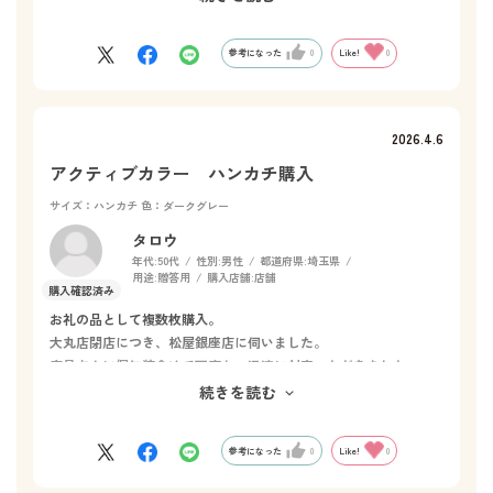
アクティブカラーも元気が出ますが、ナチュラルカラー展開もあ
るとうれしいです。あとしいて言えば、ハンカチの大きさに対し
てホットマンのタグが大きいかな、と思いました。
参考になった
0
Like!
0
2026.4.6
アクティブカラー ハンカチ購入
サイズ：ハンカチ
色：ダークグレー
タロウ
年代:
50代
性別:
男性
都道府県:
埼玉県
用途:
贈答用
購入店舗:
店舗
お礼の品として複数枚購入。
大丸店閉店につき、松屋銀座店に伺いました。
店員さんに個包装含めて丁寧かつ迅速に対応いただきました。
こうした対応はまたお世話になりたいという気持ちになります。
続きを読む
ありがとうございました。
参考になった
0
Like!
0