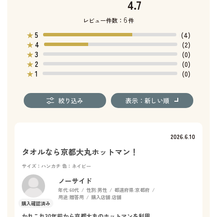
4.7
6
レビュー件数：
件
5
★
(4)
4
★
(2)
3
★
(0)
2
★
(0)
1
★
(0)
絞り込み
表示：新しい順
2026.6.10
タオルなら京都大丸ホットマン！
サイズ：ハンカチ
色：ネイビー
ノーサイド
年代:
60代
性別:
男性
都道府県:
京都府
用途:
贈答用
購入店舗:
店舗
かれこれ30年前から京都大丸のホットマンを利用。