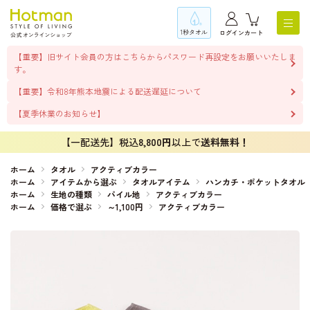
1秒タオル
ログイン
カート
【重要】旧サイト会員の方はこちらからパスワード再設定をお願いいたしま
す。
【重要】令和8年熊本地震による配送遅延について
【夏季休業のお知らせ】
【一配送先】税込
8,800円
以上で
送料無料！
ホーム
タオル
アクティブカラー
ホーム
アイテムから選ぶ
タオルアイテム
ハンカチ・ポケットタオル
ホーム
生地の種類
パイル地
アクティブカラー
ホーム
価格で選ぶ
～1,100円
アクティブカラー