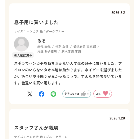
2026.2.2
息子用に買いました
サイズ：ハンカチ
色：ダークブルー
るる
年代:
50代
性別:
女性
都道府県:
東京都
用途:
お子様用
購入店舗:
店舗
ズボラでハンカチを持ち歩かない大学生の息子に買いました。ア
イロンのいらないタオル地は助かります。ネイビーを選びました
が、色合いや手触りが良かったようで、すんなり持ち歩いていま
す。色違いを買い足します。
参考になった
0
Like!
1
2026.1.28
スタッフさんが親切
サイズ：ハンカチ
色：ブルーグリーン