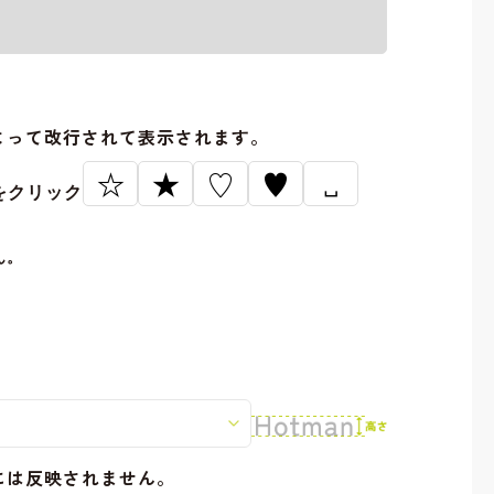
。
よって改行されて表示されます。
☆
★
♡
♥
␣
をクリック
ん。
には反映されません。