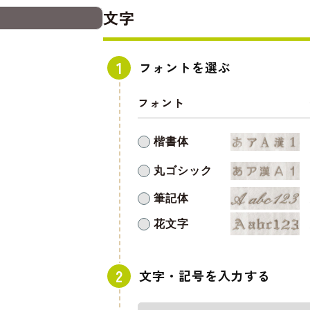
文字
フォントを選ぶ
フォント
楷書体
丸ゴシック
筆記体
花文字
文字・記号を入力する