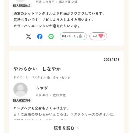
用途:
ご自身用
購入店舗:
店舗
通常のホットマンタオルより片面がフワフワしています。
気持ち良いです！リピしようとしようと思います。
カラーバリエーションが増えたらいいな。
参考になった
0
Like!
0
2025.11.18
やわらかい しなやか
サイズ：ミニバスタオル
色：ライトピンク
うさぎ
年代:
40代
性別:
女性
ロングヘアも全身もよくふけます。
とくに皮膚のやわらかいところは、エステシリーズのタオルは、
肌触りが柔らかく、心地よいです。
他のシリーズのミニバスタオルも購入してして比較しましたが、
続きを読む
私も主人もエステシリーズが気に入り、買い足そうと思います。