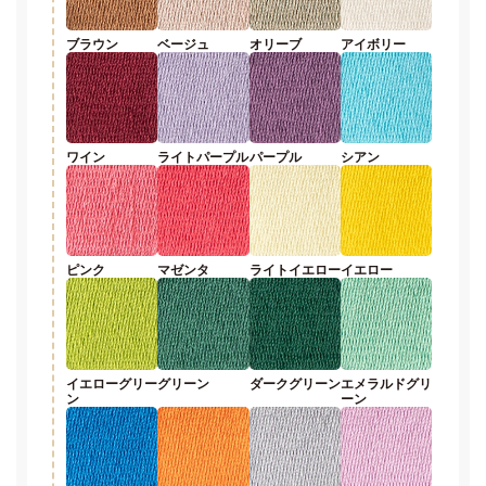
ブラウン
ベージュ
オリーブ
アイボリー
ワイン
ライトパープル
パープル
シアン
ピンク
マゼンタ
ライトイエロー
イエロー
イエローグリー
グリーン
ダークグリーン
エメラルドグリ
ン
ーン