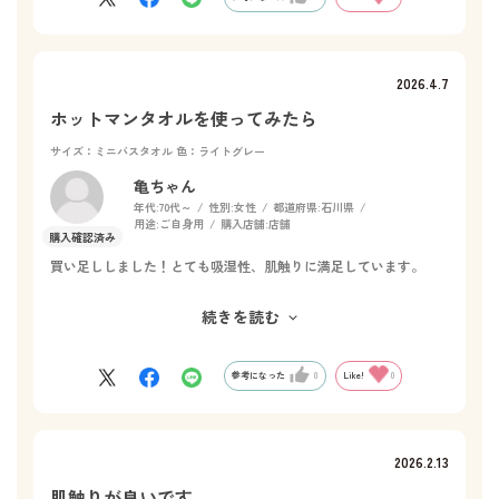
2026.4.7
ホットマンタオルを使ってみたら
サイズ：ミニバスタオル
色：ライトグレー
亀ちゃん
年代:
70代～
性別:
女性
都道府県:
石川県
用途:
ご自身用
購入店舗:
店舗
買い足ししました！とても吸湿性、肌触りに満足しています。
続きを読む
参考になった
0
Like!
0
2026.2.13
肌触りが良いです