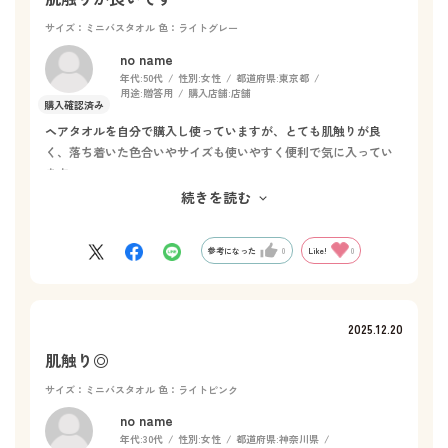
サイズ：ミニバスタオル
色：ライトグレー
no name
年代:
50代
性別:
女性
都道府県:
東京都
用途:
贈答用
購入店舗:
店舗
ヘアタオルを自分で購入し使っていますが、とても肌触りが良
く、落ち着いた色合いやサイズも使いやすく便利で気に入ってい
ます。
今回は知人の引越し祝いのプレゼント用としてミニバスタオルを
続きを読む
購入しました。とても喜んでいただけました。
参考になった
0
Like!
0
2025.12.20
肌触り◎
サイズ：ミニバスタオル
色：ライトピンク
no name
年代:
30代
性別:
女性
都道府県:
神奈川県