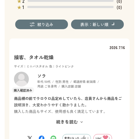
2
★
(0)
1
★
(0)
絞り込み
表示：新しい順
2026.7.16
接客、タオル乾燥
サイズ：ミニバスタオル
色：ライトピンク
ソラ
年代:
50代
性別:
男性
都道府県:
新潟県
用途:
ご自身用
購入店舗:
店舗
商品棚の前でウロウロ品定めしていたら、店員さんから商品をご
説明頂き、大変わかりやすく助かりました。
購入した商品もサイズ、使用感も良く満足しています。
生地の仕様でそう長くは使えないのかな⁈と感じ始めております。
続きを読む
沢山の種類があるから使ってみないとわからないので売り場でわ
かり易く表記があると助かるかもしれませんね。
参考になった
0
Like!
0