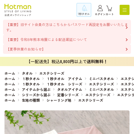
1秒タオル
ログイン
カート
【重要】旧サイト会員の方はこちらからパスワード再設定をお願いいたしま
す。
【重要】令和8年熊本地震による配送遅延について
【夏季休業のお知らせ】
【一配送先】税込
8,800円
以上で
送料無料！
ホーム
タオル
エステシリーズ
ホーム
１秒タオル
１秒タオル アイテム
ミニバスタオル
エステ
ホーム
１秒タオル
１秒タオル シリーズ
エステシリーズ
エステ
ホーム
アイテムから選ぶ
タオルアイテム
ミニバスタオル
エステ
ホーム
シリーズから選ぶ
定番シリーズ
エステシリーズ
エステシ
ホーム
生地の種類
シャーリング地
エステシリーズ