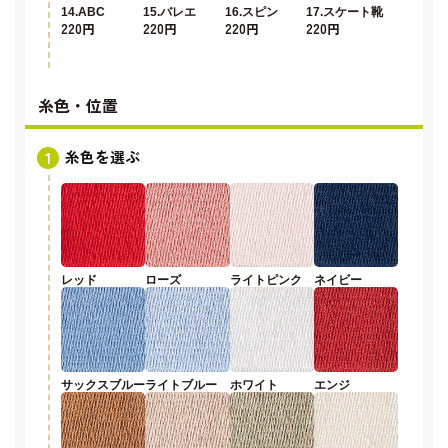
14.ABC
15.バレエ
16.スピン
17.スケート靴
220円
220円
220円
220円
糸色・位置
糸色を選ぶ
レッド
ローズ
ライトピンク
ネイビー
サックスブルー
ライトブルー
ホワイト
エンジ