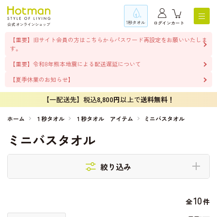
1秒タオル
ログイン
カート
【重要】旧サイト会員の方はこちらからパスワード再設定をお願いいたしま
す。
【重要】令和8年熊本地震による配送遅延について
【夏季休業のお知らせ】
【一配送先】税込
8,800円
以上で
送料無料！
ホーム
１秒タオル
１秒タオル アイテム
ミニバスタオル
ミニバスタオル
絞り込み
10
全
件