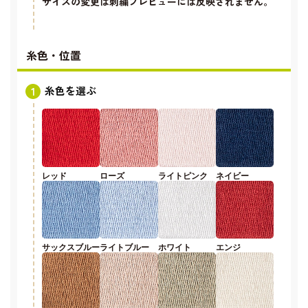
サイズの変更は刺繍プレビューには反映されません。
糸色・位置
糸色を選ぶ
レッド
ローズ
ライトピンク
ネイビー
サックスブルー
ライトブルー
ホワイト
エンジ