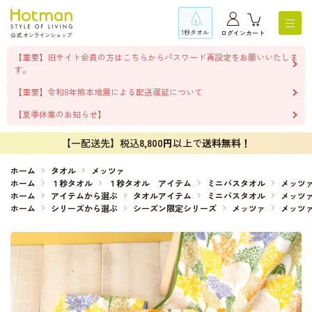
1秒タオル
ログイン
カート
【重要】旧サイト会員の方はこちらからパスワード再設定をお願いいたしま
す。
【重要】令和8年熊本地震による配送遅延について
【夏季休業のお知らせ】
【一配送先】税込
8,800円
以上で
送料無料！
ホーム
タオル
メッツァ
ホーム
１秒タオル
１秒タオル アイテム
ミニバスタオル
メッツ
ホーム
アイテムから選ぶ
タオルアイテム
ミニバスタオル
メッツ
ホーム
シリーズから選ぶ
シーズン限定シリーズ
メッツァ
メッツ