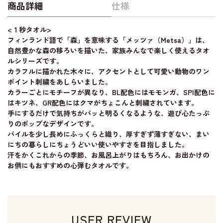
商品詳細
仕様
<１秒タオル>
フィンランド語で「森」を意味する「メッツァ（Metsa）」は、
自然豊かな森の移ろいを描いた、家族みんなで楽しく使えるタオ
ルシリーズです。
カラフルに描かれた木々に、アクセントとして可愛い動物のワン
ポイント刺繍をあしらいました。
カラーごとにモチーフが異なり、BL配色にはモモンガ、SPI配色に
はキツネ、GR配色にはクマがちょこんと刺繍されています。
手にするだけで気持ちがパッと明るくなるような、遊び心たっぷ
りのポップなデザインです。
パイルを少し長めにふっくらと織り、厚すぎず薄すぎない、まい
にちの暮らしにちょうどいい使いやすさを目指しました。
汗をかくこれからの季節、お風呂上がりはもちろん、お出かけの
お供にもおすすめの心弾むタオルです。
USER REVIEW