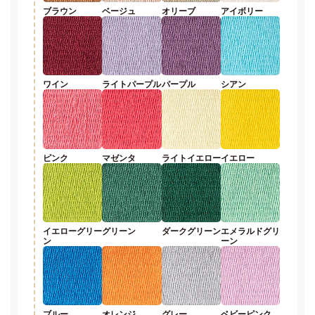
ブラウン
ベージュ
オリーブ
アイボリー
ワイン
ライトパープル
パープル
シアン
ピンク
マゼンタ
ライトイエロー
イエロー
イエローグリー
グリーン
ダークグリーン
エメラルドグリ
ン
ーン
ブルー
オレンジ
グレー
ベビーピンク