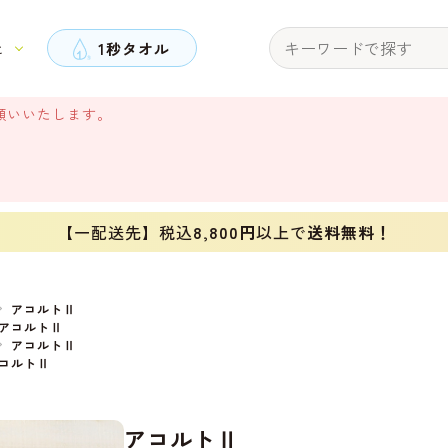
と
1秒タオル
願いいたします。
【一配送先】税込
8,800円
以上で
送料無料！
アコルトⅡ
アコルトⅡ
アコルトⅡ
コルトⅡ
アコルトⅡ