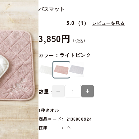
バスマット
5.0
（1）
レビューを見る
3,850円
カラー：
ライトピンク
数量 :
1秒タオル
商品コード
2136800924
在庫
△