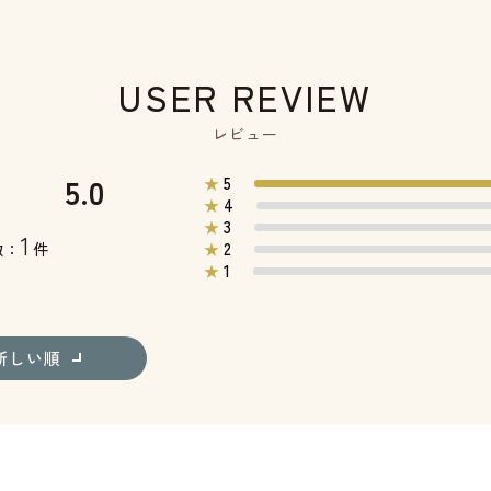
USER REVIEW
レビュー
5.0
5
★
4
★
3
★
1
2
数：
件
★
1
★
新しい順