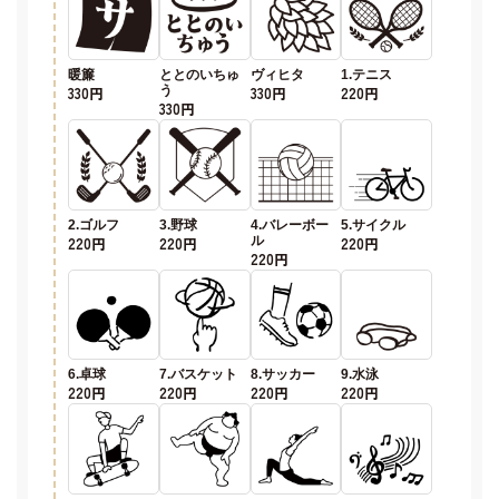
暖簾
ととのいちゅ
ヴィヒタ
1.テニス
330円
う
330円
220円
330円
2.ゴルフ
3.野球
4.バレーボー
5.サイクル
220円
220円
ル
220円
220円
6.卓球
7.バスケット
8.サッカー
9.水泳
220円
220円
220円
220円