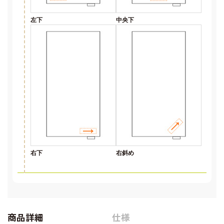
左下
中央下
右下
右斜め
商品詳細
仕様