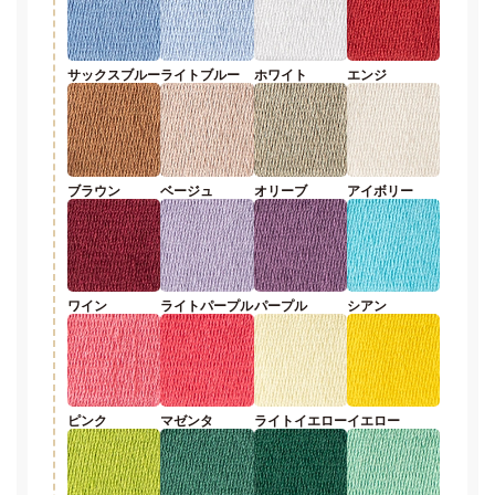
サックスブルー
ライトブルー
ホワイト
エンジ
ブラウン
ベージュ
オリーブ
アイボリー
ワイン
ライトパープル
パープル
シアン
ピンク
マゼンタ
ライトイエロー
イエロー