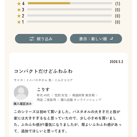
4
★
(1)
3
★
(0)
2
★
(0)
1
★
(0)
絞り込み
表示：新しい順
2026.5.2
コンパクトだけどふわふわ
サイズ：ミニバスタオル
色：ミルクココア
こりす
年代:
40代
性別:
女性
都道府県:
東京都
用途:
ご家族用
購入店舗:
オンラインショップ
このシリーズは初めて買いました。バスタオルの大きさだと我が
家には大きすぎるなと思っていたので、少し小さめを買いまし
た。ふわふわ感が1番気になりましたが、程よいふわふわ感があっ
て、追加でほしいと思ってます。