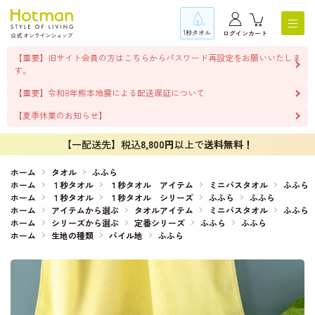
1秒タオル
ログイン
カート
【重要】旧サイト会員の方はこちらからパスワード再設定をお願いいたしま
す。
【重要】令和8年熊本地震による配送遅延について
【夏季休業のお知らせ】
【一配送先】税込
8,800円
以上で
送料無料！
ホーム
タオル
ふふら
ホーム
１秒タオル
１秒タオル アイテム
ミニバスタオル
ふふら
ホーム
１秒タオル
１秒タオル シリーズ
ふふら
ふふら
ホーム
アイテムから選ぶ
タオルアイテム
ミニバスタオル
ふふら
ホーム
シリーズから選ぶ
定番シリーズ
ふふら
ふふら
ホーム
生地の種類
パイル地
ふふら