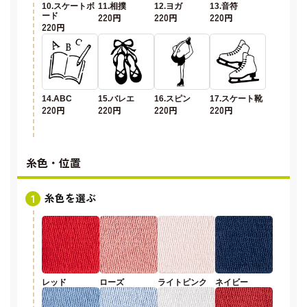
10.スケートボ
11.相撲
12.ヨガ
13.音符
ード
220円
220円
220円
220円
14.ABC
15.バレエ
16.スピン
17.スケート靴
220円
220円
220円
220円
糸色・位置
糸色を選ぶ
レッド
ローズ
ライトピンク
ネイビー