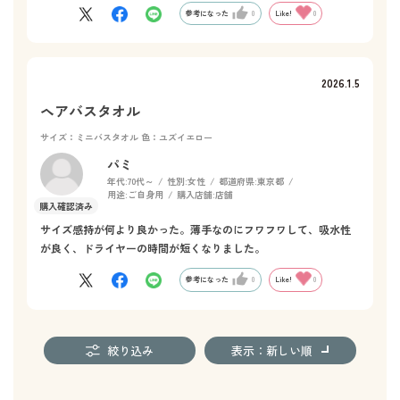
参考になった
0
Like!
0
2026.1.5
ヘアバスタオル
サイズ：ミニバスタオル
色：ユズイエロー
パミ
年代:
70代～
性別:
女性
都道府県:
東京都
用途:
ご自身用
購入店舗:
店舗
サイズ感持が何より良かった。薄手なのにフワフワして、吸水性
が良く、ドライヤーの時間が短くなりました。
参考になった
0
Like!
0
絞り込み
表示：新しい順