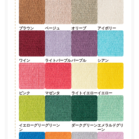
ブラウン
ベージュ
オリーブ
アイボリー
ワイン
ライトパープル
パープル
シアン
ピンク
マゼンタ
ライトイエロー
イエロー
イエローグリー
グリーン
ダークグリーン
エメラルドグリ
ン
ーン