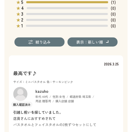
5
★
(1)
4
★
(0)
3
★
(0)
2
★
(0)
1
★
(0)
絞り込み
表示：新しい順
2026.3.25
最高です♪
サイズ：ミニバスタオル
色：サーモンピンク
kazuho
年代:
40代
性別:
女性
都道府県:
埼玉県
用途:
贈答用
購入店舗:
店舗
引越し祝いを探していました。
店員さんにおすすめされて
バスタオルとフェイスタオルの2枚ずつセットにして
購入しました。