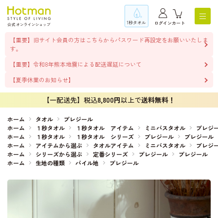
1秒タオル
ログイン
カート
【重要】旧サイト会員の方はこちらからパスワード再設定をお願いいたしま
す。
【重要】令和8年熊本地震による配送遅延について
【夏季休業のお知らせ】
【一配送先】税込
8,800円
以上で
送料無料！
ホーム
タオル
プレジール
ホーム
１秒タオル
１秒タオル アイテム
ミニバスタオル
プレジ
ホーム
１秒タオル
１秒タオル シリーズ
プレジール
プレジール
ホーム
アイテムから選ぶ
タオルアイテム
ミニバスタオル
プレジ
ホーム
シリーズから選ぶ
定番シリーズ
プレジール
プレジール
ホーム
生地の種類
パイル地
プレジール