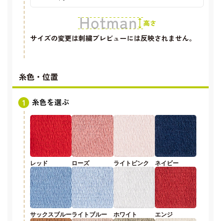
サイズの変更は刺繍プレビューには反映されません。
糸色・位置
糸色を選ぶ
レッド
ローズ
ライトピンク
ネイビー
サックスブルー
ライトブルー
ホワイト
エンジ