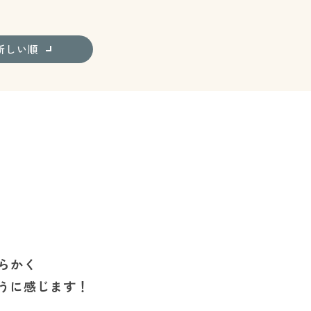
新しい順
らかく
うに感じます！
。