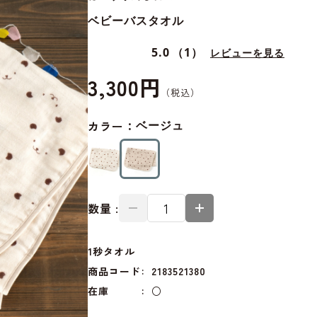
ベビーバスタオル
5.0
（1）
レビューを見る
3,300円
カラー：
ベージュ
数量 :
1秒タオル
商品コード
2183521380
在庫
○