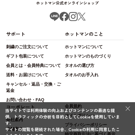
ホットマン公式オンラインショップ
サポート
ホットマンのこと
刺繍のご注文について
ホットマンについて
ギフト包装について
ホットマンのものづくり
会員とは・会員特典について
タオルの選び方
送料・お届けについて
タオルのお手入れ
キャンセル・返品・交換・ご
返金
お問い合わせ・FAQ
×
コーポレート
会員規約
当サイトでは利用体験の向上およびコンテンツの最適な提
サイトポリシー
供、トラフィックの分析を目的としてCookieを使用していま
会社案内
す。
プライバシーポリシー
サイトの閲覧を継続された場合、Cookieの利用に同意したこ
店舗案内
特定商取引法に基づく表示