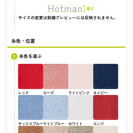
サイズの変更は刺繍プレビューには反映されません。
糸色・位置
糸色を選ぶ
レッド
ローズ
ライトピンク
ネイビー
サックスブルー
ライトブルー
ホワイト
エンジ