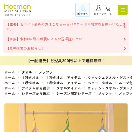
1秒タオル
ログイン
カート
【重要】旧サイト会員の方はこちらからパスワード再設定をお願いいたしま
す。
【重要】令和8年熊本地震による配送遅延について
【夏季休業のお知らせ】
【一配送先】税込
8,800円
以上で
送料無料！
ホーム
タオル
メッツァ
ホーム
１秒タオル
１秒タオル アイテム
ウォッシュタオル・ゲスト
ホーム
１秒タオル
１秒タオル アイテム
ベビー タオル
ループ
ホーム
アイテムから選ぶ
タオルアイテム
ウォッシュタオル・ゲスト
ホーム
シリーズから選ぶ
シーズン限定シリーズ
メッツァ
メッツ