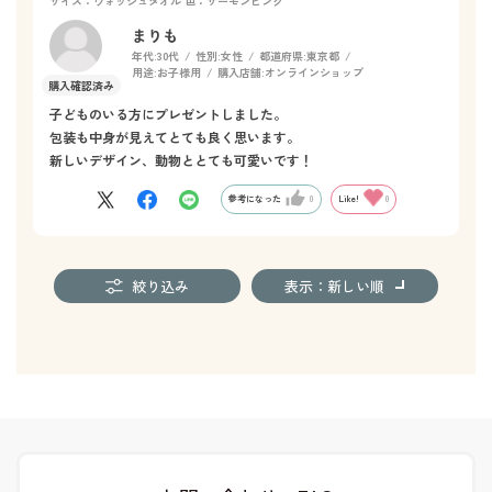
サイズ：ウォッシュタオル
色：サーモンピンク
まりも
年代:
30代
性別:
女性
都道府県:
東京都
用途:
お子様用
購入店舗:
オンラインショップ
子どものいる方にプレゼントしました。
包装も中身が見えてとても良く思います。
新しいデザイン、動物ととても可愛いです！
参考になった
0
Like!
0
絞り込み
表示：新しい順