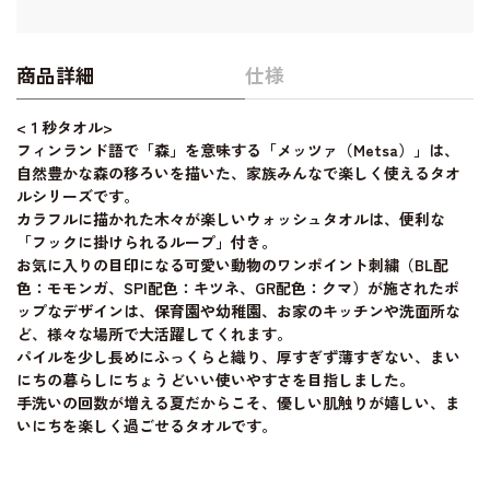
商品詳細
仕様
<１秒タオル>
フィンランド語で「森」を意味する「メッツァ（Metsa）」は、
自然豊かな森の移ろいを描いた、家族みんなで楽しく使えるタオ
ルシリーズです。
カラフルに描かれた木々が楽しいウォッシュタオルは、便利な
「フックに掛けられるループ」付き。
お気に入りの目印になる可愛い動物のワンポイント刺繍（BL配
色：モモンガ、SPI配色：キツネ、GR配色：クマ）が施されたポ
ップなデザインは、保育園や幼稚園、お家のキッチンや洗面所な
ど、様々な場所で大活躍してくれます。
パイルを少し長めにふっくらと織り、厚すぎず薄すぎない、まい
にちの暮らしにちょうどいい使いやすさを目指しました。
手洗いの回数が増える夏だからこそ、優しい肌触りが嬉しい、ま
いにちを楽しく過ごせるタオルです。