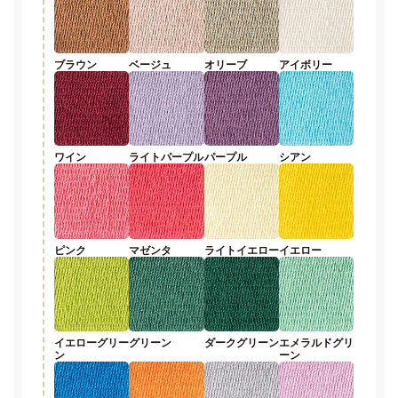
ブラウン
ベージュ
オリーブ
アイボリー
ワイン
ライトパープル
パープル
シアン
ピンク
マゼンタ
ライトイエロー
イエロー
イエローグリー
グリーン
ダークグリーン
エメラルドグリ
ン
ーン