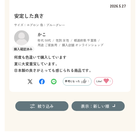
2026.5.27
安定した良さ
サイズ：エプロン
色：ブルーグレー
かこ
年代:
50代
性別:
女性
都道府県:
千葉県
用途:
ご家族用
購入店舗:
オンラインショップ
何度も色違いで購入しています
夏に大変重宝しています。
日本製の良さがとっても感じられる商品です。
参考になった
1
Like!
1
絞り込み
表示：新しい順