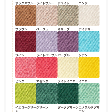
サックスブルー
ライトブルー
ホワイト
エンジ
ブラウン
ベージュ
オリーブ
アイボリー
ワイン
ライトパープル
パープル
シアン
ピンク
マゼンタ
ライトイエロー
イエロー
イエローグリー
グリーン
ダークグリーン
エメラルドグリ
ン
ーン