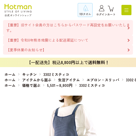
1秒タオル
ログイン
カート
【重要】旧サイト会員の方はこちらからパスワード再設定をお願いいたしま
す。
【重要】令和8年熊本地震による配送遅延について
【夏季休業のお知らせ】
【一配送先】税込
8,800円
以上で
送料無料！
ホーム
キッチン
3302ミスティコ
ホーム
アイテムから選ぶ
生活アイテム
エプロン・スリッパ
330
ホーム
価格で選ぶ
5,501～8,800円
3302ミスティコ