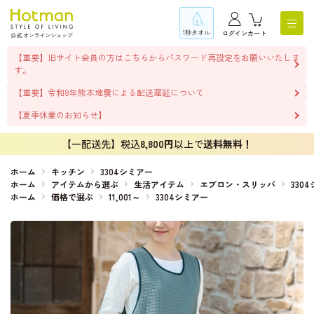
1秒タオル
ログイン
カート
【重要】旧サイト会員の方はこちらからパスワード再設定をお願いいたしま
す。
【重要】令和8年熊本地震による配送遅延について
【夏季休業のお知らせ】
【一配送先】税込
8,800円
以上で
送料無料！
ホーム
キッチン
3304シミアー
ホーム
アイテムから選ぶ
生活アイテム
エプロン・スリッパ
330
ホーム
価格で選ぶ
11,001～
3304シミアー