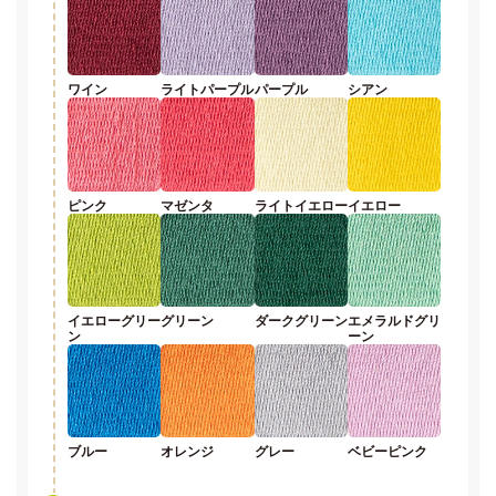
ワイン
ライトパープル
パープル
シアン
ピンク
マゼンタ
ライトイエロー
イエロー
イエローグリー
グリーン
ダークグリーン
エメラルドグリ
ン
ーン
ブルー
オレンジ
グレー
ベビーピンク