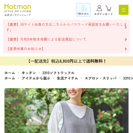
1秒タオル
ログイン
カート
【重要】旧サイト会員の方はこちらからパスワード再設定をお願いいたしま
す。
【重要】令和8年熊本地震による配送遅延について
【夏季休業のお知らせ】
【一配送先】税込
8,800円
以上で
送料無料！
ホーム
キッチン
3310ソフトワッフル
ホーム
アイテムから選ぶ
生活アイテム
エプロン・スリッパ
331