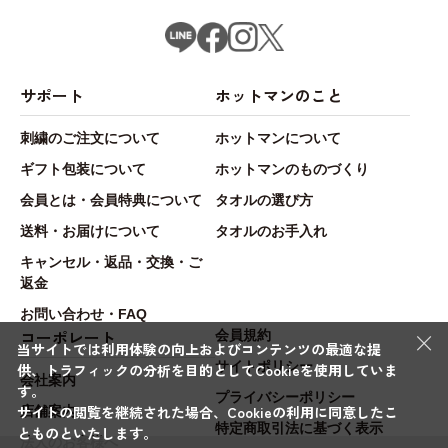
サポート
ホットマンのこと
刺繍のご注文について
ホットマンについて
ギフト包装について
ホットマンのものづくり
会員とは・会員特典について
タオルの選び方
送料・お届けについて
タオルのお手入れ
キャンセル・返品・交換・ご
返金
お問い合わせ・FAQ
×
コーポレート
会員規約
当サイトでは利用体験の向上およびコンテンツの最適な提
サイトポリシー
供、トラフィックの分析を目的としてCookieを使用していま
会社案内
す。
プライバシーポリシー
サイトの閲覧を継続された場合、Cookieの利用に同意したこ
店舗案内
特定商取引法に基づく表示
とものといたします。
法人のお客様へ