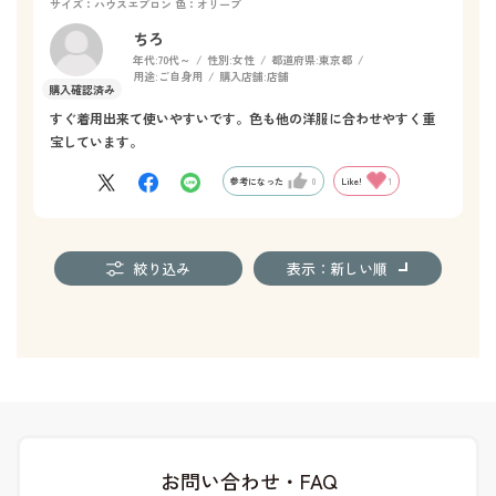
サイズ：ハウスエプロン
色：オリーブ
ちろ
年代:
70代～
性別:
女性
都道府県:
東京都
用途:
ご自身用
購入店舗:
店舗
すぐ着用出来て使いやすいです。色も他の洋服に合わせやすく重
宝しています。
参考になった
0
Like!
1
絞り込み
表示：新しい順
お問い合わせ・FAQ