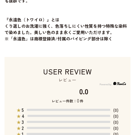
も抜群です。
『永遠色（トワイロ）』とは
くり返しのお洗濯に強く、色落ちしにくい性質を持つ特殊な染料
で染めました。美しい色のまま永くご愛用いただけます。
※「永遠色」は商標登録済/付属のパイピング部分は除く
USER REVIEW
レビュー
0.0
0
レビュー件数：
件
5
★
(0)
4
★
(0)
3
★
(0)
2
★
(0)
1
★
(0)