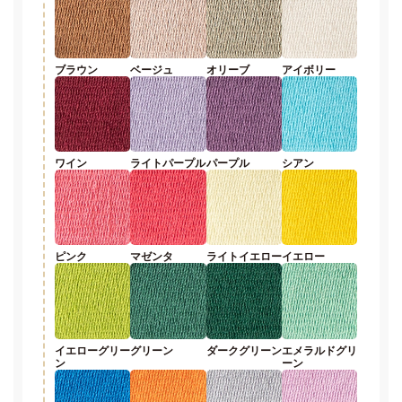
ブラウン
ベージュ
オリーブ
アイボリー
ワイン
ライトパープル
パープル
シアン
ピンク
マゼンタ
ライトイエロー
イエロー
イエローグリー
グリーン
ダークグリーン
エメラルドグリ
ン
ーン