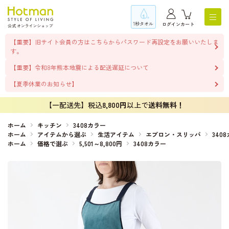
1秒タオル
ログイン
カート
【重要】旧サイト会員の方はこちらからパスワード再設定をお願いいたしま
す。
【重要】令和8年熊本地震による配送遅延について
【夏季休業のお知らせ】
【一配送先】税込
8,800円
以上で
送料無料！
ホーム
キッチン
3408カラー
ホーム
アイテムから選ぶ
生活アイテム
エプロン・スリッパ
340
ホーム
価格で選ぶ
5,501～8,800円
3408カラー