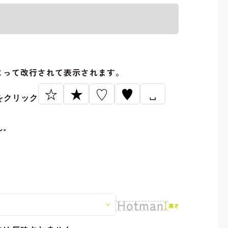
。
よって改行されて表示されます。
☆
★
♡
♥
␣
をクリック
ん。