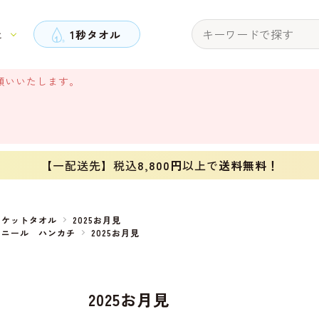
と
1秒タオル
願いいたします。
【一配送先】税込
8,800円
以上で
送料無料！
ポケットタオル
2025お月見
ェニール ハンカチ
2025お月見
2025お月見