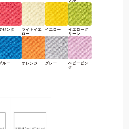
プル
マゼンタ
ライトイエ
イエロー
イエローグ
ロー
リーン
ブルー
オレンジ
グレー
ベビーピン
ク