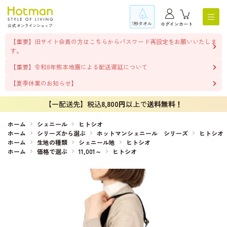
1秒タオル
ログイン
カート
【重要】旧サイト会員の方はこちらからパスワード再設定をお願いいたしま
す。
【重要】令和8年熊本地震による配送遅延について
【夏季休業のお知らせ】
【一配送先】税込
8,800円
以上で
送料無料！
ホーム
シェニール
ヒトシオ
ホーム
シリーズから選ぶ
ホットマンシェニール シリーズ
ヒトシオ
ホーム
生地の種類
シェニール地
ヒトシオ
ホーム
価格で選ぶ
11,001～
ヒトシオ