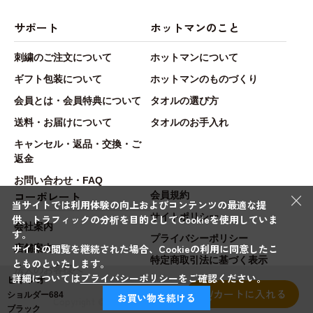
サポート
ホットマンのこと
刺繍のご注文について
ホットマンについて
ギフト包装について
ホットマンのものづくり
会員とは・会員特典について
タオルの選び方
送料・お届けについて
タオルのお手入れ
キャンセル・返品・交換・ご
返金
お問い合わせ・FAQ
×
コーポレート
会員規約
当サイトでは利用体験の向上およびコンテンツの最適な提
サイトポリシー
供、トラフィックの分析を目的としてCookieを使用していま
会社案内
す。
プライバシーポリシー
サイトの閲覧を継続された場合、Cookieの利用に同意したこ
店舗案内
特定商取引法に基づく表示
とものといたします。
法人のお客様へ
詳細については
プライバシーポリシー
をご確認ください。
ヒトシオ
カートに入れる
ショルダー684
お買い物を続ける
Copyright © Hotman.Co.,Ltd. All rights reserved.
ブラック