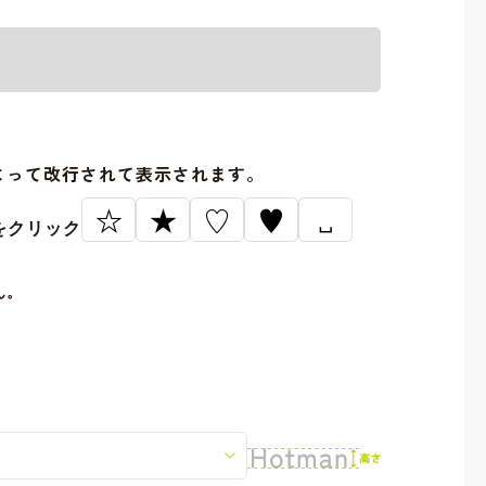
。
よって改行されて表示されます。
☆
★
♡
♥
␣
をクリック
ん。