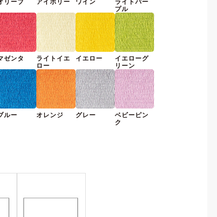
オリーブ
アイボリー
ワイン
ライトパー
プル
マゼンタ
ライトイエ
イエロー
イエローグ
ロー
リーン
ブルー
オレンジ
グレー
ベビーピン
ク