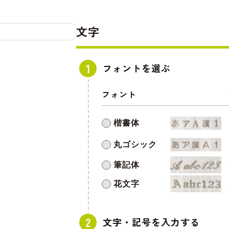
文字
フォントを選ぶ
フォント
楷書体
丸ゴシック
筆記体
花文字
文字・記号を入力する