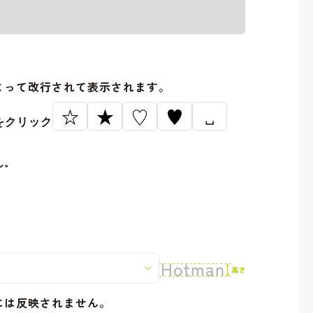
。
よって改行されて表示されます。
☆
★
♡
♥
␣
をクリック
ん。
には反映されません。