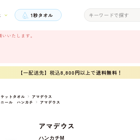
と
1秒タオル
願いいたします。
【一配送先】税込
8,800円
以上で
送料無料！
ポケットタオル
アマデウス
ェニール ハンカチ
アマデウス
アマデウス
ハンカチM