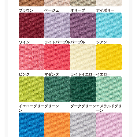
ブラウン
ベージュ
オリーブ
アイボリー
ワイン
ライトパープル
パープル
シアン
ピンク
マゼンタ
ライトイエロー
イエロー
イエローグリー
グリーン
ダークグリーン
エメラルドグリ
ン
ーン