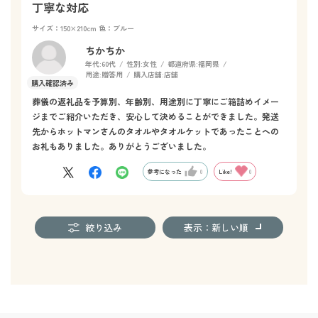
もう一枚欲しいところ…
丁寧な対応
少しお値段が安いと良いなあ、という希望で星4つです
サイズ：150×210cm
色：ブルー
ちかちか
年代:
60代
性別:
女性
都道府県:
福岡県
用途:
贈答用
購入店舗:
店舗
葬儀の返礼品を予算別、年齢別、用途別に丁寧にご箱詰めイメー
ジまでご紹介いただき、安心して決めることができました。発送
先からホットマンさんのタオルやタオルケットであったことへの
お礼もありました。ありがとうございました。
参考になった
0
Like!
0
絞り込み
表示：新しい順