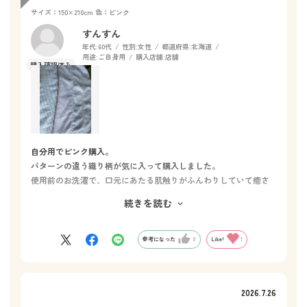
サイズ：150×210cm
色：ピンク
すんすん
年代:
60代
性別:
女性
都道府県:
北海道
用途:
ご自身用
購入店舗:
店舗
自分用でピンク購入。
パターンの違う織り柄が気に入って購入しました。
使用前のお洗濯で、口元にあたる肌触りがふんわりしていて癒さ
れます。
続きを読む
色のついたお花模様のタオルケットを探していてお値段が高く驚
いていたところ、ホットマンに行きました。
シンプルなのにこだわりの素敵さがあって即決、やっぱりホット
参考になった
0
Like!
1
マン❗️
これからも、使い洗い続けて馴染んでいく変化も楽しみです
画像は暗くなりましたが、ふんわりが伝われば。色はホームペー
2026.7.26
ジと同じ可愛さです。