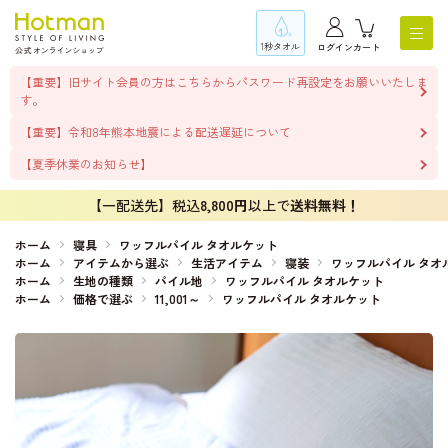
1秒タオル
ログイン
カート
【重要】旧サイト会員の方はこちらからパスワード再設定をお願いいたしま
す。
【重要】令和8年熊本地震による配送遅延について
【夏季休業のお知らせ】
【一配送先】税込
8,800円
以上で
送料無料！
ホーム
寝具
ワッフルパイル タオルケット
ホーム
アイテムから選ぶ
生活アイテム
寝装
ワッフルパイル タオ
ホーム
生地の種類
パイル地
ワッフルパイル タオルケット
ホーム
価格で選ぶ
11,001～
ワッフルパイル タオルケット