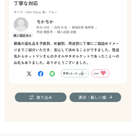
もう一枚欲しいところ…
丁寧な対応
少しお値段が安いと良いなあ、という希望で星4つです
サイズ：150×210cm
色：ブルー
ちかちか
年代:
60代
性別:
女性
都道府県:
福岡県
用途:
贈答用
購入店舗:
店舗
葬儀の返礼品を予算別、年齢別、用途別に丁寧にご箱詰めイメー
ジまでご紹介いただき、安心して決めることができました。発送
先からホットマンさんのタオルやタオルケットであったことへの
お礼もありました。ありがとうございました。
参考になった
0
Like!
0
絞り込み
表示：新しい順