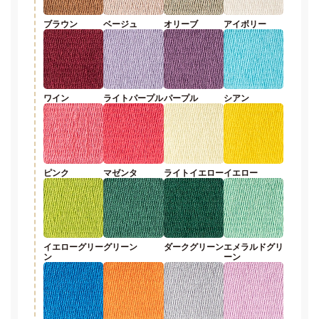
ブラウン
ベージュ
オリーブ
アイボリー
ワイン
ライトパープル
パープル
シアン
ピンク
マゼンタ
ライトイエロー
イエロー
イエローグリー
グリーン
ダークグリーン
エメラルドグリ
ン
ーン