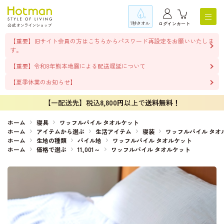
1秒タオル
ログイン
カート
【重要】旧サイト会員の方はこちらからパスワード再設定をお願いいたしま
す。
【重要】令和8年熊本地震による配送遅延について
【夏季休業のお知らせ】
【一配送先】税込
8,800円
以上で
送料無料！
ホーム
寝具
ワッフルパイル タオルケット
ホーム
アイテムから選ぶ
生活アイテム
寝装
ワッフルパイル タオ
ホーム
生地の種類
パイル地
ワッフルパイル タオルケット
ホーム
価格で選ぶ
11,001～
ワッフルパイル タオルケット